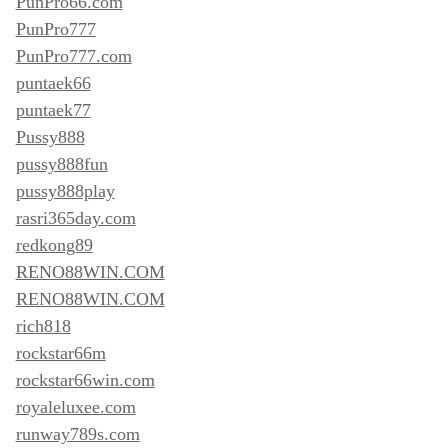
PunPro66.com
PunPro777
PunPro777.com
puntaek66
puntaek77
Pussy888
pussy888fun
pussy888play
rasri365day.com
redkong89
RENO88WIN.COM
RENO88WIN.COM
rich818
rockstar66m
rockstar66win.com
royaleluxee.com
runway789s.com