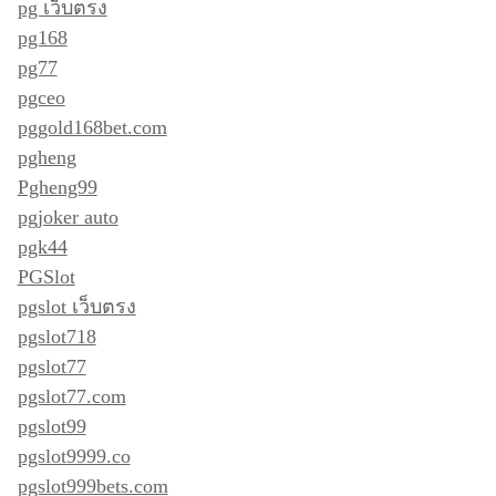
pg เว็บตรง
pg168
pg77
pgceo
pggold168bet.com
pgheng
Pgheng99
pgjoker auto
pgk44
PGSlot
pgslot เว็บตรง
pgslot718
pgslot77
pgslot77.com
pgslot99
pgslot9999.co
pgslot999bets.com