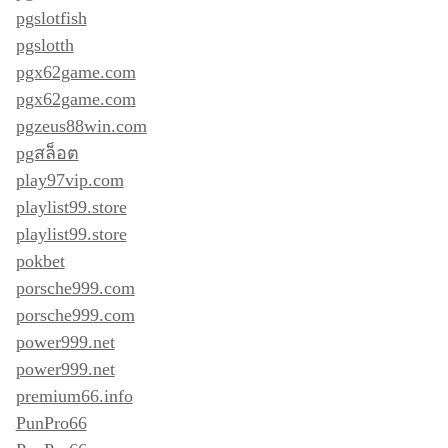
pgslotfish
pgslotth
pgx62game.com
pgx62game.com
pgzeus88win.com
pgสล็อต
play97vip.com
playlist99.store
playlist99.store
pokbet
porsche999.com
porsche999.com
power999.net
power999.net
premium66.info
PunPro66