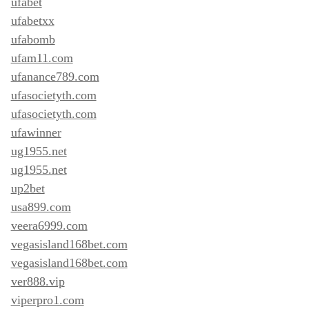
ufabet
ufabetxx
ufabomb
ufam11.com
ufanance789.com
ufasocietyth.com
ufasocietyth.com
ufawinner
ug1955.net
ug1955.net
up2bet
usa899.com
veera6999.com
vegasisland168bet.com
vegasisland168bet.com
ver888.vip
viperpro1.com