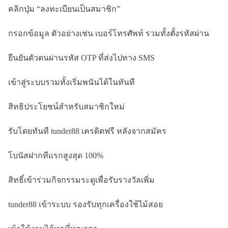
คลิกปุ่ม “ลงทะเบียนเป็นสมาชิก”
กรอกข้อมูล ตัวอย่างเช่น เบอร์โทรศัพท์ รวมทั้งตั้งรหัสผ่าน
ยืนยันตัวตนผ่านรหัส OTP ที่ส่งไปทาง SMS
เข้าสู่ระบบรวมทั้งเริ่มพนันได้ในทันที
สิทธิประโยชน์สำหรับสมาชิกใหม่
รับโดยทันที tunder88 เครดิตฟรี หลังจากสมัคร
โบนัสฝากทีแรกสูงสุด 100%
สิทธิ์เข้าร่วมกิจกรรมระดูเพื่อรับรางวัลเพิ่ม
tunder88 เข้าระบบ รองรับทุกเครื่องใช้ไม้สอย