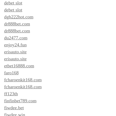
debet slot
debet slot
dgb222hot.com
dr888bet.com
dr888bet.com
du2477.com
enjoy24.fun
erisauto.site
erisauto.site
etbet16888.com
faro168
fcharoenkit168.com
fcharoenkit168.com
ff123th
finfinbet789.com
fiwdee.bet
fiwdee.win