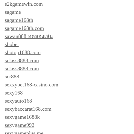
s2kgamewin.com
sagame
sagame168th
sagame168th.com
sawan888 ทดลองเล่น
sbobet
sbotop1688.com
sclass8888.com
sclass8888.com
scr888
sexxybet168-casino.com
sexy168
sexyauto168
sexybaccarat168.com
sexygame1688k
sexygame992
sexygameplus.me