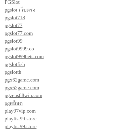
PGSlot
pgslot เว็บตรง
pgslot718
pgslot77
pgslot77.com
pgslot99
pgslot9999.co
pgslot999bets.com
pgslotfish
pgslotth
pgx62game.com
pgx62game.com
pgzeus88win.com
pgสล็อต
play97vip.com
playlist99.store
playlist99.store