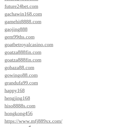
future24bet.com
gachawin168.com
gamehit8888.com
gaojing888
gem99ths.com
goatbetroyalcasino.com
goatza888fin.com
goatza888fin.com
gobaza88.com
gowingo88.com
grandufa99.com
happy168
hengjing168
hiso8888s.com
hongkong456
https://www.mfj889xx.com/