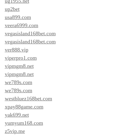
ug1955.net
up2bet
usa899.com
veera6999.com
vegasisland168bet.com
vegasisland168bet.com
ver888.vip
viperpro1.com
vipmgm8.net
vipmgm8.net
we789s.com
we789s.com
westbluez168bet.com
xpay88game.com
yak699.net
yumyum168.com
z5vip.me