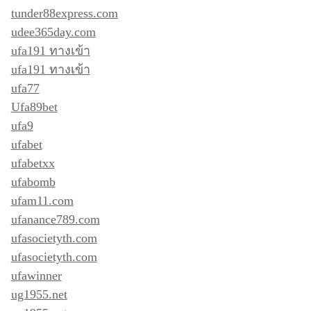
tunder88express.com
udee365day.com
ufa191 ทางเข้า
ufa191 ทางเข้า
ufa77
Ufa89bet
ufa9
ufabet
ufabetxx
ufabomb
ufam11.com
ufanance789.com
ufasocietyth.com
ufasocietyth.com
ufawinner
ug1955.net