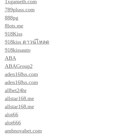
1xgameth.com
789pluss.com
888pg
8lots.me
918Kiss
918kiss ดาวน์โหลด
918kissauto
ABA
ABAGroup2
aden168ss.com
aden168ss.com
allbet24hr
allstar168.me
allstar168.me
alot66
alot666
ambnovabet.com