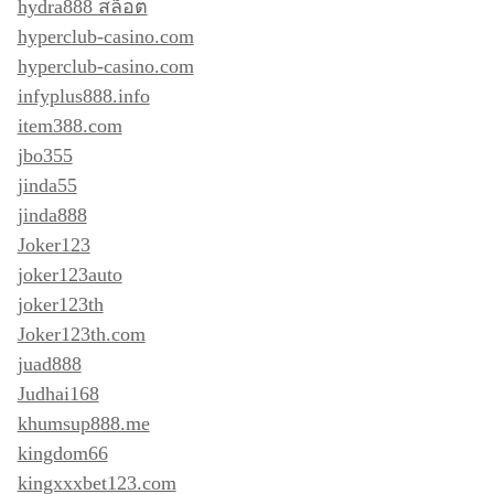
hydra888 สล็อต
hyperclub-casino.com
hyperclub-casino.com
infyplus888.info
item388.com
jbo355
jinda55
jinda888
Joker123
joker123auto
joker123th
Joker123th.com
juad888
Judhai168
khumsup888.me
kingdom66
kingxxxbet123.com