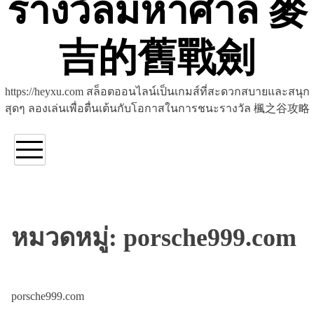
รางวัลมหาศาล 麥
吉的舊戰劍
https://heyxu.com สล็อตออนไลน์เป็นเกมส์ที่สะดวกสบายและสนุก
สุดๆ ลองเล่นเพื่อตื่นเต้นกับโอกาสในการชนะรางวัล 楓之谷攻略
หมวดหมู่:
porsche999.com
porsche999.com