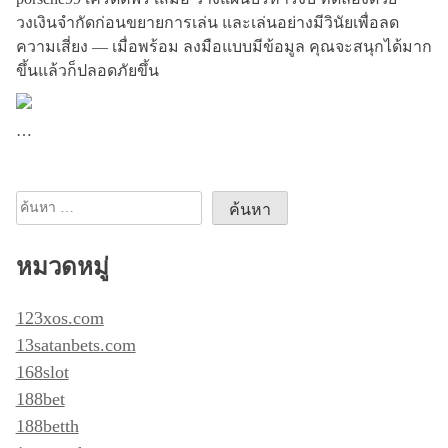
วงเงินจำกัดก่อนขยายการเล่น และเล่นอย่างมีวินัยเพื่อลด
ความเสี่ยง — เมื่อพร้อม ลงมือแบบมีข้อมูล คุณจะสนุกได้มาก
ขึ้นแล้วก็ปลอดภัยขึ้น
…
ค้นหา
สำหรับ:
หมวดหมู่
123xos.com
13satanbets.com
168slot
188bet
188betth