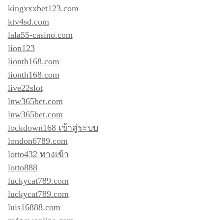
kingxxxbet123.com
ktv4sd.com
lala55-casino.com
lion123
lionth168.com
lionth168.com
live22slot
lnw365bet.com
lnw365bet.com
lockdown168 เข้าสู่ระบบ
london6789.com
lotto432 ทางเข้า
lotto888
luckycat789.com
luckycat789.com
luis16888.com