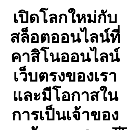
Skip
to
เปิดโลกใหม่กับ
content
สล็อตออนไลน์ที่
คาสิโนออนไลน์
เว็บตรงของเรา
และมีโอกาสใน
การเป็นเจ้าของ