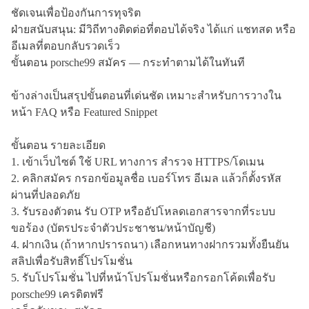
ชัดเจนเพื่อป้องกันการทุจริต
ฝ่ายสนับสนุน: มีวิถีทางติดต่อที่ตอบได้จริง ได้แก่ แชทสด หรือ
อีเมลที่ตอบกลับรวดเร็ว
ขั้นตอน porsche99 สมัคร — กระทำตามได้ในทันที
ข้างล่างเป็นสรุปขั้นตอนที่เด่นชัด เหมาะสำหรับการวางใน
หน้า FAQ หรือ Featured Snippet
ขั้นตอน รายละเอียด
1. เข้าเว็บไซต์ ใช้ URL ทางการ สำรวจ HTTPS/โดเมน
2. คลิกสมัคร กรอกข้อมูลชื่อ เบอร์โทร อีเมล แล้วก็ตั้งรหัส
ผ่านที่ปลอดภัย
3. รับรองตัวตน รับ OTP หรืออัปโหลดเอกสารจากที่ระบบ
ขอร้อง (บัตรประจำตัวประชาชน/หน้าบัญชี)
4. ฝากเงิน (ถ้าหากปรารถนา) เลือกหนทางฝากรวมทั้งยืนยัน
สลิปเพื่อรับสิทธิ์โปรโมชั่น
5. รับโปรโมชั่น ไปที่หน้าโปรโมชั่นหรือกรอกโค้ดเพื่อรับ
porsche99 เครดิตฟรี