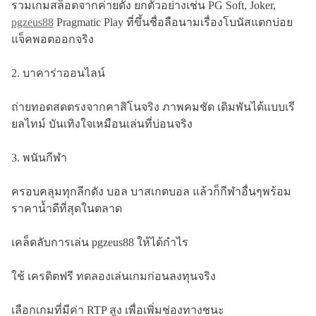
รวมเกมสล็อตจากค่ายดัง ยกตัวอย่างเช่น PG Soft, Joker,
pgzeus88
Pragmatic Play ที่ขึ้นชื่อลือนามเรื่องโบนัสแตกบ่อย
แจ็คพอตออกจริง
2. บาคาร่าออนไลน์
ถ่ายทอดสดตรงจากคาสิโนจริง ภาพคมชัด เดิมพันได้แบบเรี
ยลไทม์ บันเทิงใจเหมือนเล่นที่บ่อนจริง
3. พนันกีฬา
ครอบคลุมทุกลีกดัง บอล บาสเกตบอล แล้วก็กีฬาอื่นๆพร้อม
ราคาน้ำดีที่สุดในตลาด
เคล็ดลับการเล่น pgzeus88 ให้ได้กำไร
ใช้ เครดิตฟรี ทดลองเล่นเกมก่อนลงทุนจริง
เลือกเกมที่มีค่า RTP สูง เพื่อเพิ่มช่องทางชนะ