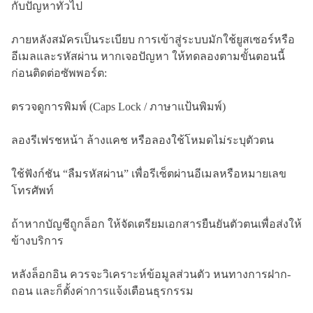
กับปัญหาทั่วไป
ภายหลังสมัครเป็นระเบียบ การเข้าสู่ระบบมักใช้ยูสเซอร์หรือ
อีเมลและรหัสผ่าน หากเจอปัญหา ให้ทดลองตามขั้นตอนนี้
ก่อนติดต่อซัพพอร์ต:
ตรวจดูการพิมพ์ (Caps Lock / ภาษาแป้นพิมพ์)
ลองรีเฟรชหน้า ล้างแคช หรือลองใช้โหมดไม่ระบุตัวตน
ใช้ฟังก์ชัน “ลืมรหัสผ่าน” เพื่อรีเซ็ตผ่านอีเมลหรือหมายเลข
โทรศัพท์
ถ้าหากบัญชีถูกล็อก ให้จัดเตรียมเอกสารยืนยันตัวตนเพื่อส่งให้
ข้างบริการ
หลังล็อกอิน ควรจะวิเคราะห์ข้อมูลส่วนตัว หนทางการฝาก-
ถอน และก็ตั้งค่าการแจ้งเตือนธุรกรรม