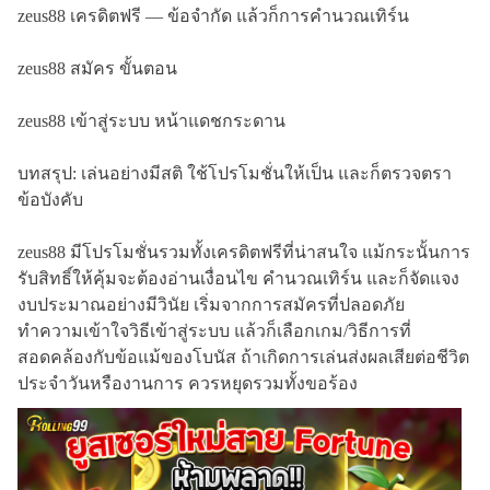
zeus88 เครดิตฟรี — ข้อจำกัด แล้วก็การคำนวณเทิร์น
zeus88 สมัคร ขั้นตอน
zeus88 เข้าสู่ระบบ หน้าแดชกระดาน
บทสรุป: เล่นอย่างมีสติ ใช้โปรโมชั่นให้เป็น และก็ตรวจตรา
ข้อบังคับ
zeus88 มีโปรโมชั่นรวมทั้งเครดิตฟรีที่น่าสนใจ แม้กระนั้นการ
รับสิทธิ์ให้คุ้มจะต้องอ่านเงื่อนไข คำนวณเทิร์น และก็จัดแจง
งบประมาณอย่างมีวินัย เริ่มจากการสมัครที่ปลอดภัย
ทำความเข้าใจวิธีเข้าสู่ระบบ แล้วก็เลือกเกม/วิธีการที่
สอดคล้องกับข้อแม้ของโบนัส ถ้าเกิดการเล่นส่งผลเสียต่อชีวิต
ประจำวันหรืองานการ ควรหยุดรวมทั้งขอร้อง