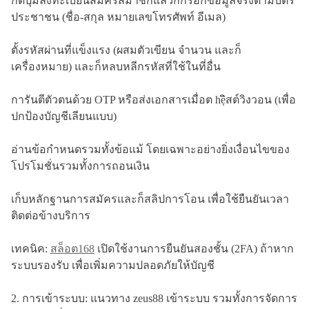
กดปุ่มลงทะเบียนสมัครสมาชิกแล้วก็กรอกข้อมูลจริงตามบัตร
ประชาชน (ชื่อ-สกุล หมายเลขโทรศัพท์ อีเมล)
ตั้งรหัสผ่านที่แข็งแรง (ผสมตัวเขียน จำนวน และก็
เครื่องหมาย) และก็หลบหลีกรหัสที่ใช้ในที่อื่น
การันตีตัวตนด้วย OTP หรือส่งเอกสารเมื่อต hệิสต์วิงวอน (เพื่อ
ปกป้องบัญชีเลียนแบบ)
อ่านข้อกำหนดรวมทั้งข้อแม้ โดยเฉพาะอย่างยิ่งเงื่อนไขของ
โปรโมชั่นรวมทั้งการถอนเงิน
เก็บหลักฐานการสมัครและก็สลิปการโอน เพื่อใช้ยืนยันเวลา
ติดต่อข้างบริการ
เทคนิค:
สล็อต168
เปิดใช้งานการยืนยันสองชั้น (2FA) ถ้าหาก
ระบบรองรับ เพื่อเพิ่มความปลอดภัยให้บัญชี
2. การเข้าระบบ: แนวทาง zeus88 เข้าระบบ รวมทั้งการจัดการ