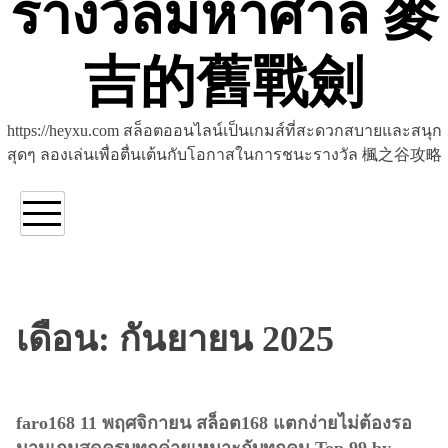
รางวัลมหาศาล 麥
吉的舊戰劍
https://heyxu.com สล็อตออนไลน์เป็นเกมส์ที่สะดวกสบายและสนุก
สุดๆ ลองเล่นเพื่อตื่นเต้นกับโอกาสในการชนะรางวัล 楓之谷攻略
เดือน:
กันยายน 2025
faro168 11 พฤศจิกายน สล็อต168 แตกง่ายไม่ต้องรอ