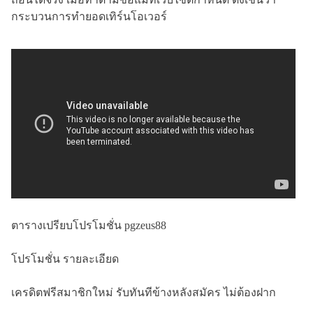
กระบวนการทำยอดเทิร์นโอเวอร์
ตารางเปรียบโปรโมชั่น pgzeus88
โปรโมชั่น รายละเอียด
เครดิตฟรีสมาชิกใหม่ รับทันทีข้างหลังสมัคร ไม่ต้องฝาก