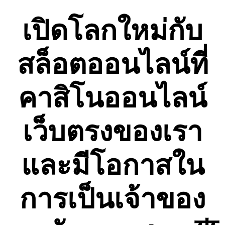
Skip
to
เปิดโลกใหม่กับ
content
สล็อตออนไลน์ที่
คาสิโนออนไลน์
เว็บตรงของเรา
และมีโอกาสใน
การเป็นเจ้าของ