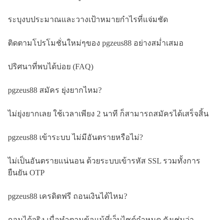
ระบุงบประมาณและวางเป้าหมายกำไรที่แจ่มชัด
ติดตามโปรโมชั่นใหม่ๆของ pgzeus88 อย่างสม่ำเสมอ
ปริศนาที่พบได้บ่อย (FAQ)
pgzeus88 สมัคร ยุ่งยากไหม?
ไม่ยุ่งยากเลย ใช้เวลาเพียง 2 นาที ก็สามารถสมัครได้เสร็จสิ้น
pgzeus88 เข้าระบบ ไม่มีอันตรายหรือไม่?
ไม่เป็นอันตรายแน่นอน ด้วยระบบเข้ารหัส SSL รวมทั้งการ
ยืนยัน OTP
pgzeus88 เครดิตฟรี ถอนเงินได้ไหม?
ถอนได้จริง เมื่อทำตามข้อแม้ที่เว็บไซต์กำหนด ดังเช่นว่า