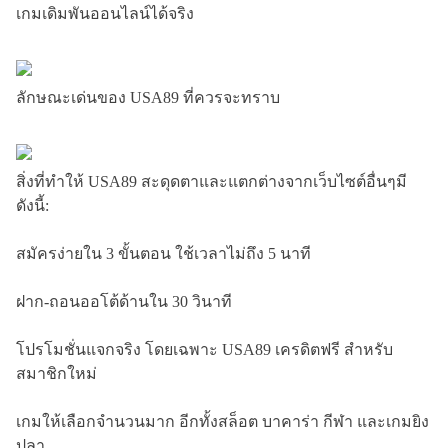
เกมเดิมพันออนไลน์ได้จริง
ลักษณะเด่นของ USA89 ที่ควรจะทราบ
สิ่งที่ทำให้ USA89 สะดุดตาและแตกต่างจากเว็บไซต์อื่นๆมี
ดังนี้:
สมัครง่ายใน 3 ขั้นตอน ใช้เวลาไม่ถึง 5 นาที
ฝาก-ถอนออโต้ด้านใน 30 วินาที
โปรโมชั่นแจกจริง โดยเฉพาะ USA89 เครดิตฟรี สำหรับ
สมาชิกใหม่
เกมให้เลือกจำนวนมาก อีกทั้งสล็อต บาคาร่า กีฬา และเกมยิง
ปลา