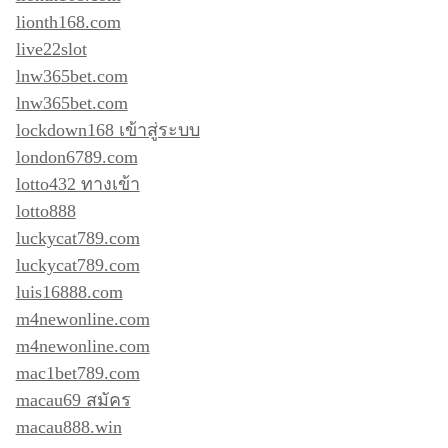
lionth168.com
live22slot
lnw365bet.com
lnw365bet.com
lockdown168 เข้าสู่ระบบ
london6789.com
lotto432 ทางเข้า
lotto888
luckycat789.com
luckycat789.com
luis16888.com
m4newonline.com
m4newonline.com
mac1bet789.com
macau69 สมัคร
macau888.win