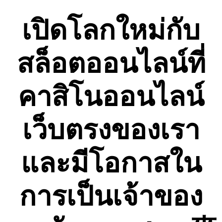
Skip
to
เปิดโลกใหม่กับ
content
สล็อตออนไลน์ที่
คาสิโนออนไลน์
เว็บตรงของเรา
และมีโอกาสใน
การเป็นเจ้าของ