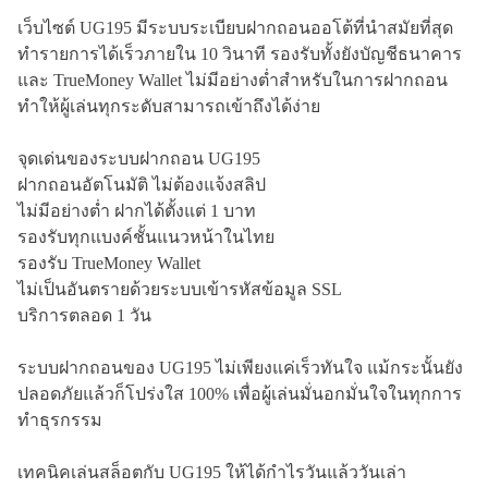
เว็บไซต์ UG195 มีระบบระเบียบฝากถอนออโต้ที่นำสมัยที่สุด
ทำรายการได้เร็วภายใน 10 วินาที รองรับทั้งยังบัญชีธนาคาร
และ TrueMoney Wallet ไม่มีอย่างต่ำสำหรับในการฝากถอน
ทำให้ผู้เล่นทุกระดับสามารถเข้าถึงได้ง่าย
จุดเด่นของระบบฝากถอน UG195
ฝากถอนอัตโนมัติ ไม่ต้องแจ้งสลิป
ไม่มีอย่างต่ำ ฝากได้ตั้งแต่ 1 บาท
รองรับทุกแบงค์ชั้นแนวหน้าในไทย
รองรับ TrueMoney Wallet
ไม่เป็นอันตรายด้วยระบบเข้ารหัสข้อมูล SSL
บริการตลอด 1 วัน
ระบบฝากถอนของ UG195 ไม่เพียงแค่เร็วทันใจ แม้กระนั้นยัง
ปลอดภัยแล้วก็โปร่งใส 100% เพื่อผู้เล่นมั่นอกมั่นใจในทุกการ
ทำธุรกรรม
เทคนิคเล่นสล็อตกับ UG195 ให้ได้กำไรวันแล้ววันเล่า