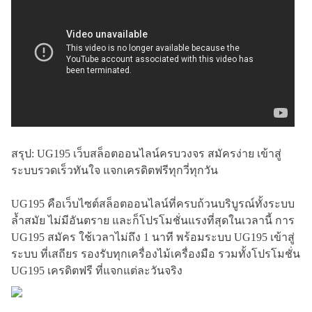
สรุป: UG195 เว็บสล็อตออนไลน์ครบวงจร สมัครง่าย เข้าสู่
ระบบรวดเร็วทันใจ แจกเครดิตฟรีทุกวี่ทุกวัน
UG195 คือเว็บไซต์สล็อตออนไลน์ที่ครบถ้วนบริบูรณ์ทั้งระบบ
ล้ำสมัย ไม่มีอันตราย และก็โปรโมชั่นแรงที่สุดในเวลานี้ การ
UG195 สมัคร ใช้เวลาไม่ถึง 1 นาที พร้อมระบบ UG195 เข้าสู่
ระบบ ที่เสถียร รองรับทุกเครื่องไม้เครื่องมือ รวมทั้งโปรโมชั่น
UG195 เครดิตฟรี ที่แจกแต่ละวันจริง