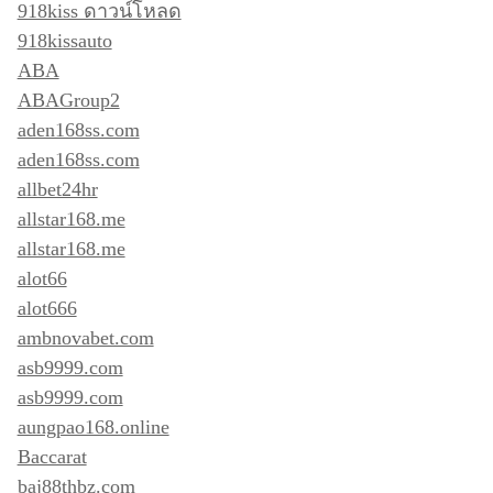
918kiss ดาวน์โหลด
918kissauto
ABA
ABAGroup2
aden168ss.com
aden168ss.com
allbet24hr
allstar168.me
allstar168.me
alot66
alot666
ambnovabet.com
asb9999.com
asb9999.com
aungpao168.online
Baccarat
baj88thbz.com