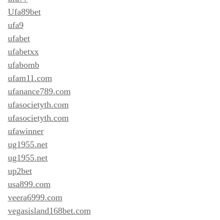
Ufa89bet
ufa9
ufabet
ufabetxx
ufabomb
ufam11.com
ufanance789.com
ufasocietyth.com
ufasocietyth.com
ufawinner
ug1955.net
ug1955.net
up2bet
usa899.com
veera6999.com
vegasisland168bet.com