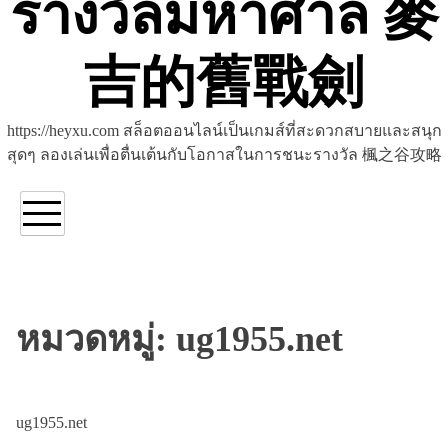
รางวัลมหาศาล 麥
吉的舊戰劍
https://heyxu.com สล็อตออนไลน์เป็นเกมส์ที่สะดวกสบายและสนุก
สุดๆ ลองเล่นเพื่อตื่นเต้นกับโอกาสในการชนะรางวัล 楓之谷攻略
หมวดหมู่:
ug1955.net
ug1955.net