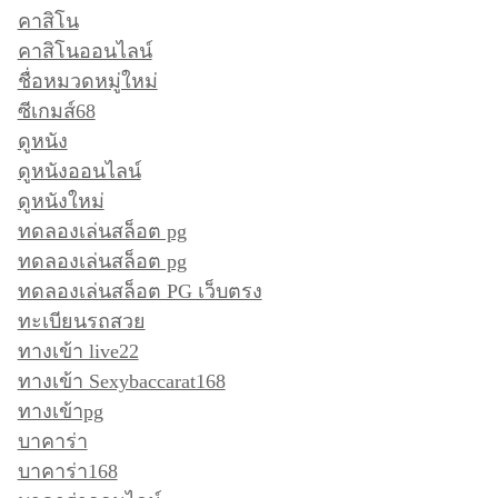
คาสิโน
คาสิโนออนไลน์
ชื่อหมวดหมู่ใหม่
ซีเกมส์68
ดูหนัง
ดูหนังออนไลน์
ดูหนังใหม่
ทดลองเล่นสล็อต pg
ทดลองเล่นสล็อต pg
ทดลองเล่นสล็อต PG เว็บตรง
ทะเบียนรถสวย
ทางเข้า live22
ทางเข้า Sexybaccarat168
ทางเข้าpg
บาคาร่า
บาคาร่า168