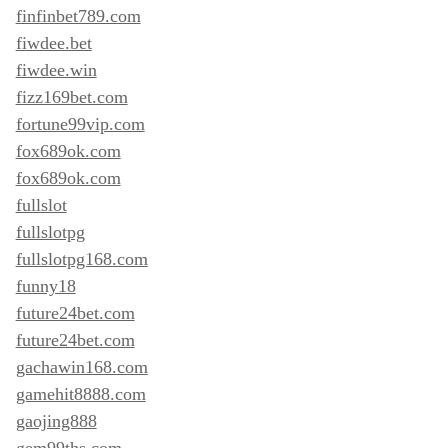
finfinbet789.com
fiwdee.bet
fiwdee.win
fizz169bet.com
fortune99vip.com
fox689ok.com
fox689ok.com
fullslot
fullslotpg
fullslotpg168.com
funny18
future24bet.com
future24bet.com
gachawin168.com
gamehit8888.com
gaojing888
gem99ths.com