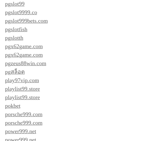
pgslot99
pgslot9999.co
pgslot999bets.com
pgslotfish
pgslotth
pgx62game.com
pgx62game.com
pgzeus88win.com
pgสล็อต
play97vip.com
playlist99.store
playlist99.store
pokbet
porsche999.com
porsche999.com
power999.net
power999.net