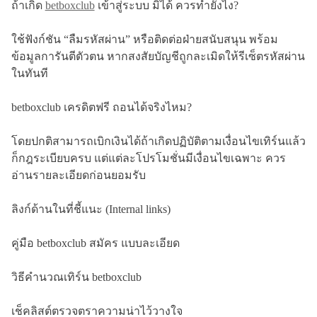
ถ้าเกิด
betboxclub
เข้าสู่ระบบ มิได้ ควรทำยังไง?
ใช้ฟังก์ชัน “ลืมรหัสผ่าน” หรือติดต่อฝ่ายสนับสนุน พร้อม
ข้อมูลการันตีตัวตน หากสงสัยบัญชีถูกละเมิดให้รีเซ็ตรหัสผ่าน
ในทันที
betboxclub เครดิตฟรี ถอนได้จริงไหม?
โดยปกติสามารถเบิกเงินได้ถ้าเกิดปฏิบัติตามเงื่อนไขเทิร์นแล้ว
ก็กฎระเบียบครบ แต่แต่ละโปรโมชั่นมีเงื่อนไขเฉพาะ ควร
อ่านรายละเอียดก่อนยอมรับ
ลิงก์ด้านในที่ชี้แนะ (Internal links)
คู่มือ betboxclub สมัคร แบบละเอียด
วิธีคำนวณเทิร์น betboxclub
เช็คลิสต์ตรวจตราความน่าไว้วางใจ