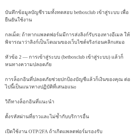
บันทึกข้อมูลบัญชีรวมทั้งทดสอบ betboxclub เข้าสู่ระบบ เพื่อ
ยืนยันใช้งาน
กลเม็ด: ถ้าหากแพลตฟอร์มมีการส่งลิงก์รับรองทางอีเมล ให้
พิจารณาว่าลิงก์เป็นโดเมนของเว็บไซต์จริงก่อนคลิกเสมอ
หัวข้อ 2 — การเข้าสู่ระบบ (betboxclub เข้าสู่ระบบ) แล้วก็
หนทางความปลอดภัย
การล็อกอินที่ปลอดภัยช่วยปกป้องบัญชีแล้วก็เงินของคุณ ต่อ
ไปนี้เป็นแนวทางปฏิบัติที่เสนอแนะ
วิถีทางล็อกอินที่แนะนำ
ตั้งรหัสผ่านที่ยาวและไม่ซ้ำกับบริการอื่น
เปิดใช้งาน OTP/2FA ถ้าเกิดแพลตฟอร์มรองรับ