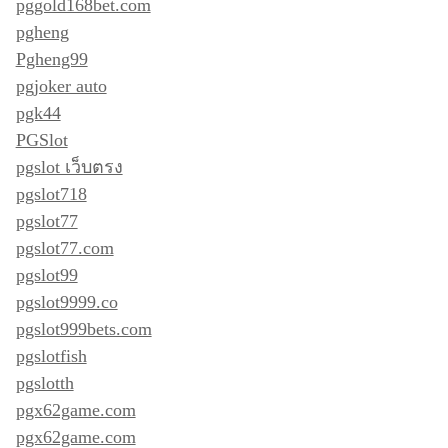
pggold168bet.com
pgheng
Pgheng99
pgjoker auto
pgk44
PGSlot
pgslot เว็บตรง
pgslot718
pgslot77
pgslot77.com
pgslot99
pgslot9999.co
pgslot999bets.com
pgslotfish
pgslotth
pgx62game.com
pgx62game.com