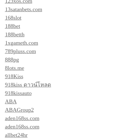
123xos.com
13satanbets.com
168slot
188bet
188betth
1xgameth.com
789pluss.com
888pg
8lots.me
918Kiss
918kiss ดาวน์โหลด
918kissauto
ABA
ABAGroup2
aden168ss.com
aden168ss.com
allbet24hr