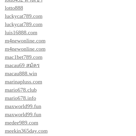
lotto888
luckycat789.com
luckycat789.com
luis16888.com
m4newonline.com
m4newonline.com
mac1bet789.com
macau69 สมัคร
macau888.win
marinapluss.com
mario678.club
mario678.info
maxworld99.fun
maxworld99.fun
medee989.com
meekin365day.com