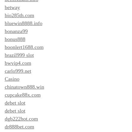
betway
bio285th.com
bluewin8888.info
bonanza99
bonus888
boonlert1688.com
brazil999 slot
bwvip4.com
carlo999.net
Casino
chinatown888.win
cupcake88x.com
debet slot
debet slot
dgb222hot.com
dr888bet.com