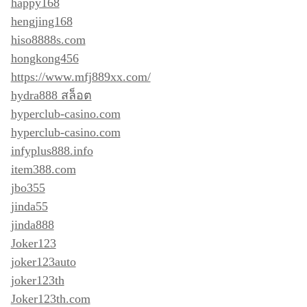
happy168
hengjing168
hiso8888s.com
hongkong456
https://www.mfj889xx.com/
hydra888 สล็อต
hyperclub-casino.com
hyperclub-casino.com
infyplus888.info
item388.com
jbo355
jinda55
jinda888
Joker123
joker123auto
joker123th
Joker123th.com