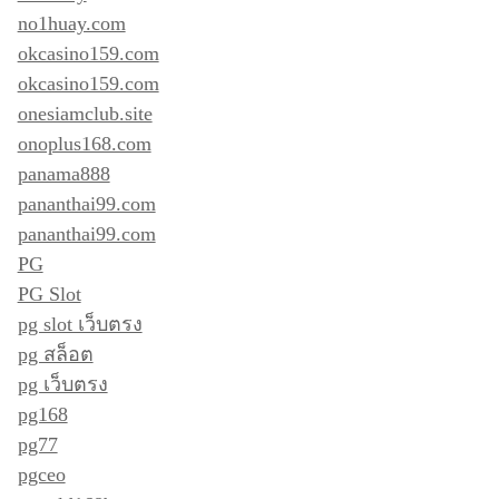
no1huay.com
okcasino159.com
okcasino159.com
onesiamclub.site
onoplus168.com
panama888
pananthai99.com
pananthai99.com
PG
PG Slot
pg slot เว็บตรง
pg สล็อต
pg เว็บตรง
pg168
pg77
pgceo