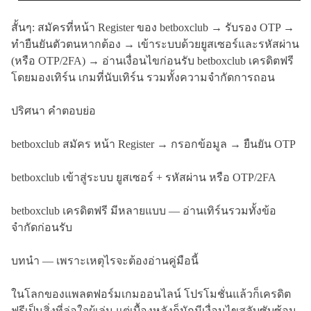
สั้นๆ: สมัครที่หน้า Register ของ betboxclub → รับรอง OTP →
ทำยืนยันตัวตนหากต้อง → เข้าระบบด้วยยูสเซอร์และรหัสผ่าน
(หรือ OTP/2FA) → อ่านเงื่อนไขก่อนรับ betboxclub เครดิตฟรี
โดยมองเทิร์น เกมที่นับเทิร์น รวมทั้งความจำกัดการถอน
ปริศนา คำตอบย่อ
betboxclub สมัคร หน้า Register → กรอกข้อมูล → ยืนยัน OTP
betboxclub เข้าสู่ระบบ ยูสเซอร์ + รหัสผ่าน หรือ OTP/2FA
betboxclub เครดิตฟรี มีหลายแบบ — อ่านเทิร์นรวมทั้งข้อ
จำกัดก่อนรับ
บทนำ — เพราะเหตุไรจะต้องอ่านคู่มือนี้
ในโลกของแพลตฟอร์มเกมออนไลน์ โปรโมชั่นแล้วก็เครดิต
ฟรีเป็นสิ่งที่ล่อใจผู้เล่น แต่เบื้องหลังก็มักมีเงื่อนไขสลับซับซ้อน