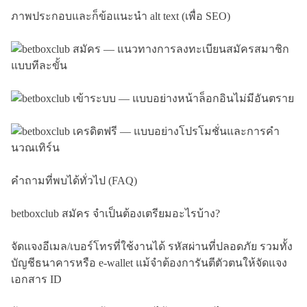
ภาพประกอบและก็ข้อแนะนำ alt text (เพื่อ SEO)
คำถามที่พบได้ทั่วไป (FAQ)
betboxclub สมัคร จำเป็นต้องเตรียมอะไรบ้าง?
จัดแจงอีเมล/เบอร์โทรที่ใช้งานได้ รหัสผ่านที่ปลอดภัย รวมทั้ง
บัญชีธนาคารหรือ e-wallet แม้จำต้องการันตีตัวตนให้จัดแจง
เอกสาร ID