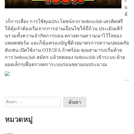
แ
ล้
วก็การเสี่ยง การใช้คุณประโยชน์จาก betboxclub เครดิตฟรี
ให้คุ้มจำต้องเริ่มจากการอ่านเงื่อนไขให้ถี่ถ้วน ประเมินเทิร์
นรวมทั้งความจำกัดการถอน ตรวจทานความน่าไว้ใจของ
แพลตฟอร์ม และก็คุ้มครองบัญชีด้วยมาตรการความปลอดภัย
ดังเช่น เปิดใช้งาน OTP/2FA ถ้าพร้อม คุณสามารถเริ่มด้วย
การ betboxclub สมัคร แล้วทดลอง betboxclub เข้าระบบ ด้วย
ยอดเล็กๆเพื่อตรวจตราระบบก่อนขยายงบประมาณ
…
ค้นหา
สำหรับ:
หมวดหมู่