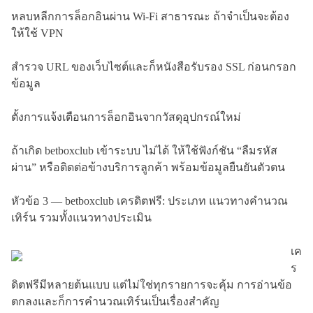
หลบหลีกการล็อกอินผ่าน Wi-Fi สาธารณะ ถ้าจำเป็นจะต้อง
ให้ใช้ VPN
สำรวจ URL ของเว็บไซต์และก็หนังสือรับรอง SSL ก่อนกรอก
ข้อมูล
ตั้งการแจ้งเตือนการล็อกอินจากวัสดุอุปกรณ์ใหม่
ถ้าเกิด betboxclub เข้าระบบ ไม่ได้ ให้ใช้ฟังก์ชัน “ลืมรหัส
ผ่าน” หรือติดต่อข้างบริการลูกค้า พร้อมข้อมูลยืนยันตัวตน
หัวข้อ 3 — betboxclub เครดิตฟรี: ประเภท แนวทางคำนวณ
เทิร์น รวมทั้งแนวทางประเมิน
เค
ร
ดิตฟรีมีหลายต้นแบบ แต่ไม่ใช่ทุกรายการจะคุ้ม การอ่านข้อ
ตกลงและก็การคำนวณเทิร์นเป็นเรื่องสำคัญ