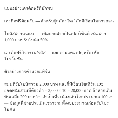
แบบอย่างเครดิตฟรีที่มักพบ
เครดิตฟรีต้อนรับ — สำหรับผู้สมัครใหม่ มักมีเงื่อนไขการถอน
โบนัสฝากหนแรก — เพิ่มยอดฝากเป็นเปอร์เซ็นต์ เช่น ฝาก
1,000 บาท รับโบนัส 50%
เครดิตฟรีกิจกรรม/รหัส — แจกตามแคมเปญหรือรหัส
โปรโมชัน
ตัวอย่างการคำนวณเทิร์น
สมมติรับโบนัสรวม 2,000 บาท และก็มีเงื่อนไขเทิร์น 10x →
ยอดพนันรวมที่ต้องทำ = 2,000 × 10 = 20,000 บาท ถ้าหากเดิม
พันเฉลี่ย 200 บาท/ตา จำเป็นที่จะต้องเล่นโดยประมาณ 100 ตา
— ข้อมูลนี้ช่วยประเมินเวลารวมทั้งงบประมาณก่อนรับโปร
โมชั่น