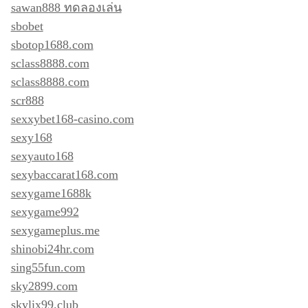
sawan888 ทดลองเล่น
sbobet
sbotop1688.com
sclass8888.com
sclass8888.com
scr888
sexxybet168-casino.com
sexy168
sexyauto168
sexybaccarat168.com
sexygame1688k
sexygame992
sexygameplus.me
shinobi24hr.com
sing55fun.com
sky2899.com
skylix99.club