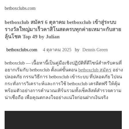
betboxclubs.com
betboxclub สมัคร 6 ตุลาคม betboxclub เข้าสู่ระบบ
รางวัลใหญ่มาเร็วคาสิโนสดครบทุกค่ายเหมาะกับสาย
ลุ้นโชค Top 49 by Julian
betboxclubs.com
4 ตุลาคม 2025
by
Dennis Green
betboxclub — เนื้อหานี้เป็นคู่มือเชิงปฏิบัติที่ดีไซน์สำหรับคนที่
อยากเริ่มกับ betboxclub ตั้งแต่ขั้นตอน
betboxclub สมัคร
อย่าง
ปลอดภัย กรรมวิธีการ betboxclub เข้าระบบ ที่ปลอดภัย ไปจน
กระทั่งการวิเคราะห์และการใช้ betboxclub เครดิตฟรี ให้คุ้ม
พร้อมตัวอย่างการคำนวณเทิร์นรวมทั้งเช็คลิสต์สำรวจความ
น่าเชื่อถือ เพื่อคุณตกลงใจอย่างแน่ใจก่อนฝากเงินจริง