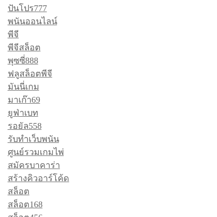
ปันโปร777
พนันออนไลน์
พีจี
พีจีสล็อต
พุซซี่888
ฟลูสล็อตพีจี
มันนี่เกม
มาเก๊า69
ยูฟ่าเบท
รอยัล558
รับทำเว็บพนัน
ศูนย์รวมเกมไพ่
สมัครบาคาร่า
สร้างคิวอาร์โค้ด
สล็อต
สล็อต168