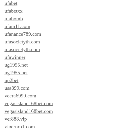
ufabet
ufabetxx
ufabomb
ufam11.com
ufanance789.com
ufasocietyth.com
ufasocietyth.com
ufawinner
ug1955.net
ug1955.net
up2bet
usa899.com
veera6999.com
vegasisland168bet.com
vegasisland168bet.com
ver888.vip
viperpro1.com