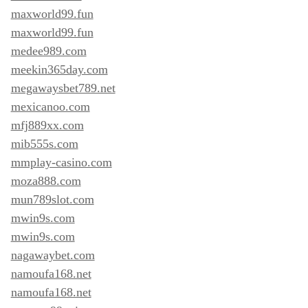
maxworld99.fun
maxworld99.fun
medee989.com
meekin365day.com
megawaysbet789.net
mexicanoo.com
mfj889xx.com
mib555s.com
mmplay-casino.com
moza888.com
mun789slot.com
mwin9s.com
mwin9s.com
nagawaybet.com
namoufa168.net
namoufa168.net