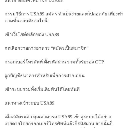
แนวทางสมัครสมาชิก
USA89
กรรมวิธีการ USA89 สมัคร ทำเป็นง่ายและก็ปลอดภัย เพียงทำ
ตามขั้นตอนดังต่อไปนี้:
เข้าเว็บไซต์หลักของ USA89
กดเลือกรายการอาหาร “สมัครเป็นสมาชิก”
กรอกเบอร์โทรศัพท์ ตั้งรหัสผ่าน รวมทั้งรับรอง OTP
ผูกบัญชีธนาคารสำหรับเพื่อการฝาก-ถอน
เข้าระบบรวมทั้งเริ่มเดิมพันได้โดยทันที
แนวทางเข้าระบบ USA89
เมื่อสมัครแล้ว คุณสามารถ USA89 เข้าสู่ระบบ ได้อย่าง
ง่ายดายโดยกรอกเบอร์โทรศัพท์แล้วก็รหัสผ่าน จากนั้นก็