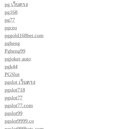
pg เว็บตรง
pg168
pg77
pgceo
pggold168bet.com
pgheng
Pgheng99
pgjoker auto
pgk44
PGSlot
pgslot เว็บตรง
pgslot718
pgslot77
pgslot77.com
pgslot99
pgslot9999.co
pgslot999bets.com