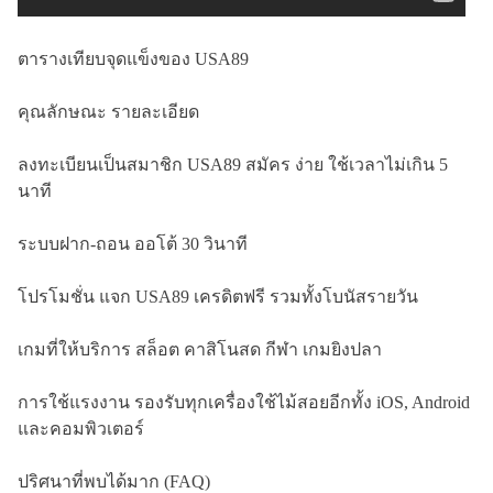
ตารางเทียบจุดแข็งของ USA89
คุณลักษณะ รายละเอียด
ลงทะเบียนเป็นสมาชิก USA89 สมัคร ง่าย ใช้เวลาไม่เกิน 5
นาที
ระบบฝาก-ถอน ออโต้ 30 วินาที
โปรโมชั่น แจก USA89 เครดิตฟรี รวมทั้งโบนัสรายวัน
เกมที่ให้บริการ สล็อต คาสิโนสด กีฬา เกมยิงปลา
การใช้แรงงาน รองรับทุกเครื่องใช้ไม้สอยอีกทั้ง iOS, Android
และคอมพิวเตอร์
ปริศนาที่พบได้มาก (FAQ)