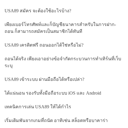
USA89 สมัคร จะต้องใช้อะไรบ้าง?
เพียงเบอร์โทรศัพท์และก็บัญชีธนาคารสำหรับในการฝาก-
ถอน ก็สามารถสมัครเป็นสมาชิกได้ทันที
USA89 เครดิตฟรี ถอนออกได้ใช่หรือไม่?
ถอนได้จริง เพียงเอาอย่างข้อจำกัดกระบวนการทำเทิร์นที่เว็บ
ระบุ
USA89 เข้าระบบ ผ่านมือถือได้หรือเปล่า?
ได้แน่นอน รองรับทั้งมือถือระบบ iOS และ Android
เทคนิคการเล่น USA89 ให้ได้กำไร
เริ่มเดิมพันจากเกมที่ถนัด อาทิเช่น สล็อตหรือบาคาร่า