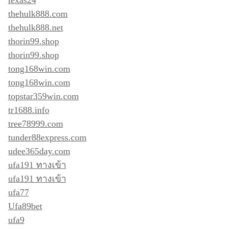
thehulk888.com
thehulk888.net
thorin99.shop
thorin99.shop
tong168win.com
tong168win.com
topstar359win.com
tr1688.info
tree78999.com
tunder88express.com
udee365day.com
ufa191 ทางเข้า
ufa191 ทางเข้า
ufa77
Ufa89bet
ufa9