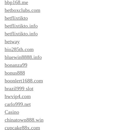
bbp168.me
betboxclubs.com
betflixtikto
betflixtikto.info
betflixtikto.info
betway
bio285th.com
bluewin8888.info
bonanza99
bonus888
boonlert1688.com
brazil999 slot
bwvip4.com
carlo999.net
Casino
chinatown888.win
cupcake88x.com