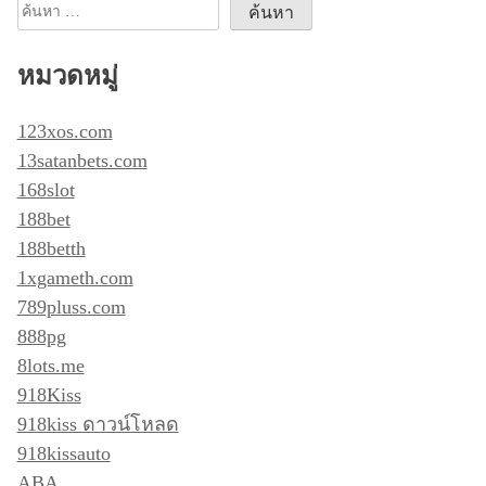
ค้นหา
สำหรับ:
หมวดหมู่
123xos.com
13satanbets.com
168slot
188bet
188betth
1xgameth.com
789pluss.com
888pg
8lots.me
918Kiss
918kiss ดาวน์โหลด
918kissauto
ABA