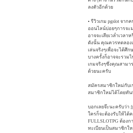
ลงตัวอีกด้วย
• รีวิวเกม pgslot จากค
ออนไลน์บ่อยๆการจะมา
อาจจะเสียเวล่ำเวลาหร
ดังนั้น คุณควรทดลองอ่
เล่นจริงๆเพื่อจะได้ศึ
บางครั้งก็อาจจะรวมไปถ
เกมจริงๆซึ่งคุณสามาร
ด้วยนะครับ
สมัครสมาชิกใหม่กับเรา 
สมาชิกใหม่ได้โดยทันที
บอกเลยจ๊ะนะครับว่า
f
ใครก็จะต้องรับให้ได้คร
FULLSLOTPG ต้องการ
ทะเบียนเป็นสมาชิกใหม