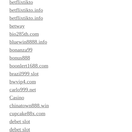
betflixtikto
betflixtikto.info
betflixtikto.info
betway
bio285th.com
bluewin8888.info
bonanza99
bonus888
boonlert1688.com
brazil999 slot
bwvip4.com
carlo999.net
Casino
chinatown888.win
cupcake88x.com
debet slot
debet slot