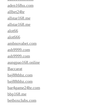
aden168ss.com
allbet24hr
allstar168.me
allstar168.me
alot66
alot666
ambnovabet.com
asb9999.com
asb9999.com
aungpao168.online
Baccarat
baj88thbz.com
baj88thbz.com
bar4game24hr.com
bbp168.me
betboxclubs.com