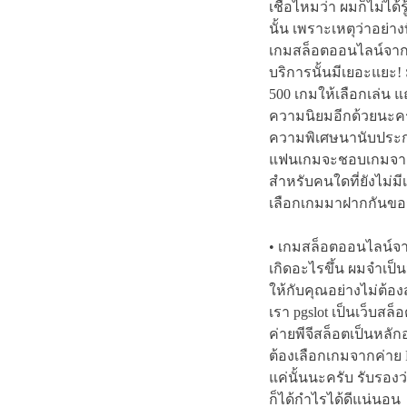
เชื่อไหมว่า ผมก็ไม่ได
นั้น เพราะเหตุว่าอย่าง
เกมสล็อตออนไลน์จากค่า
บริการนั้นมีเยอะแยะ!
500 เกมให้เลือกเล่น แ
ความนิยมอีกด้วยนะครั
ความพิเศษนานับประกา
แฟนเกมจะชอบเกมจากค
สำหรับคนใดที่ยังไม่
เลือกเกมมาฝากกันขอ
• เกมสล็อตออนไลน์จากค
เกิดอะไรขึ้น ผมจำเป
ให้กับคุณอย่างไม่ต้อง
เรา pgslot เป็นเว็บสล
ค่ายพีจีสล็อตเป็นหลัก
ต้องเลือกเกมจากค่าย
แค่นั้นนะครับ รับรองว
ก็ได้กำไรได้ดีแน่นอน