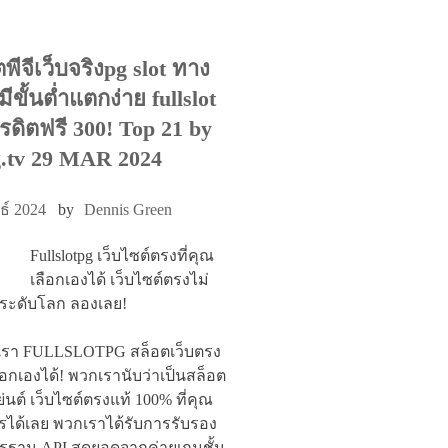
ตพีจีเว็บจริงpg slot ทาง
มีขั้นต่ำแตกง่าย fullslot
รดิตฟรี 300! Top 21 by
pg.tv 29 MAR 2024
ธ์ 2024
by
Dennis Green
Fullslotpg เว็บไซต์ตรงที่คุณ
เลือกเองได้ เว็บไซต์ตรงไม่
นระดับโลก ลองเลย!
ับเรา FULLSLOTPG สล็อตเว็บตรง
ลือกเองได้! พวกเรานับว่าเป็นสล็อต
่นต์ เว็บไซต์ตรงแท้ 100% ที่คุณ
รได้เลย พวกเราได้รับการรับรอง
าตรฐาน API สุดยอดจากค่ายเกมชั้น