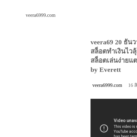
veera6999.com
veera69 20 ธันว
สล็อตทำเงินไวล
สล็อตเล่นง่ายแ
by Everett
veera6999.com
16 