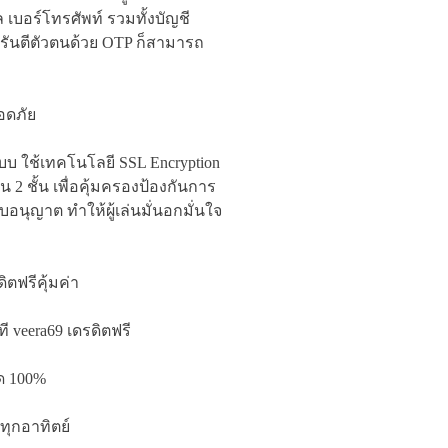
ล เบอร์โทรศัพท์ รวมทั้งบัญชี
รันตีตัวตนด้วย OTP ก็สามารถ
อดภัย
ะบบ ใช้เทคโนโลยี SSL Encryption
 2 ชั้น เพื่อคุ้มครองป้องกันการ
ับอนุญาต ทำให้ผู้เล่นมั่นอกมั่นใจ
ิตฟรีคุ้มค่า
ี veera69 เดรดิตฟรี
ด 100%
ทุกอาทิตย์