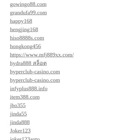
gowingo88.com
grandufa99.com
happy168
hengjing168
hiso8888s.com
hongkong456
https://www.mfj889xx.com/
hydra888 สล็อต
hyperclub-casino.com
hyperclub-casino.com
infyplus888.info
item388.com
jbo355
jinda55
jinda888
Joker123
joker123auto