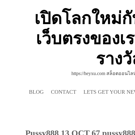
Skip
to
เปิดโลกใหม่ก
content
เว็บตรงของเ
ราง
https://heyxu.com สล็อตออน
BLOG
CONTACT
LETS GET YOUR NE
Pussy888 13 OCT 67 pussy888