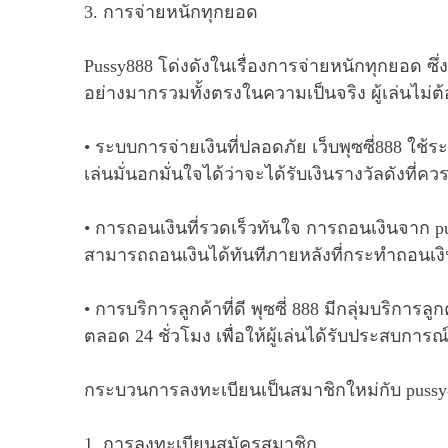
3. การจ่ายหนักทุกยอด
Pussy888 โด่งดังในเรื่องการจ่ายหนักทุกยอด ซึ
อย่างมากรวมทั้งตรงในความเป็นจริง ผู้เล่นไม่ต้
• ระบบการจ่ายเงินที่ปลอดภัย เว็บพุซซี่888 ใช้ระบ
เล่นมั่นอกมั่นใจได้ว่าจะได้รับเงินรางวัลดังที่คว
• การถอนเงินที่รวดเร็วทันใจ การถอนเงินจาก puss
สามารถถอนเงินได้ทันทีภายหลังที่กระทำถอนเงิน 
• การบริการลูกค้าที่ดี พุซซี่ 888 มีกลุ่มบริกา
ตลอด 24 ชั่วโมง เพื่อให้ผู้เล่นได้รับประสบการณ
กระบวนการลงทะเบียนเป็นสมาชิกใหม่กับ pussy
1. การลงทะเบียนสมัครสมาชิก