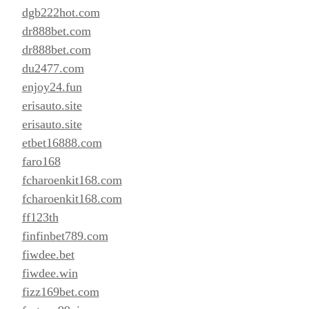
dgb222hot.com
dr888bet.com
dr888bet.com
du2477.com
enjoy24.fun
erisauto.site
erisauto.site
etbet16888.com
faro168
fcharoenkit168.com
fcharoenkit168.com
ff123th
finfinbet789.com
fiwdee.bet
fiwdee.win
fizz169bet.com