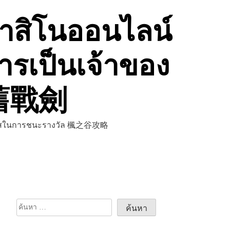
คาสิโนออนไลน์
รเป็นเจ้าของ
的舊戰劍
ับโอกาสในการชนะรางวัล 楓之谷攻略
ค้นหา
สำหรับ: