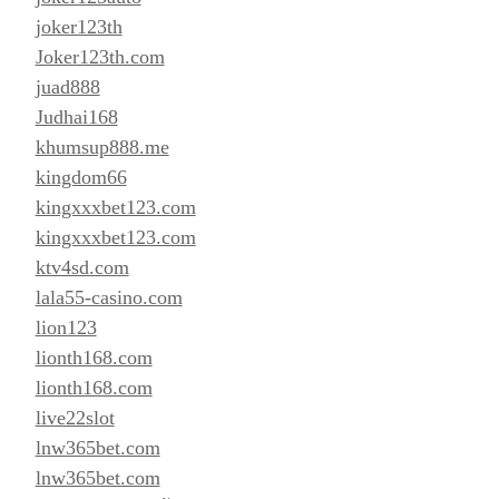
joker123th
Joker123th.com
juad888
Judhai168
khumsup888.me
kingdom66
kingxxxbet123.com
kingxxxbet123.com
ktv4sd.com
lala55-casino.com
lion123
lionth168.com
lionth168.com
live22slot
lnw365bet.com
lnw365bet.com