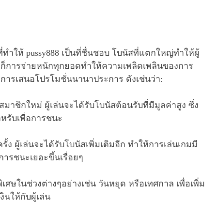
ทำให้ pussy888 เป็นที่ชื่นชอบ โบนัสที่แตกใหญ่ทำให้ผู้
วก็การจ่ายหนักทุกยอดทำให้ความเพลิดเพลินของการ
 มีการเสนอโปรโมชั่นนานาประการ ดังเช่นว่า:
าชิกใหม่ ผู้เล่นจะได้รับโบนัสต้อนรับที่มีมูลค่าสูง ซึ่ง
ำหรับเพื่อการชนะ
้ง ผู้เล่นจะได้รับโบนัสเพิ่มเติมอีก ทำให้การเล่นเกมมี
ารชนะเยอะขึ้นเรื่อยๆ
ิเศษในช่วงต่างๆอย่างเช่น วันหยุด หรือเทศกาล เพื่อเพิ่ม
นให้กับผู้เล่น