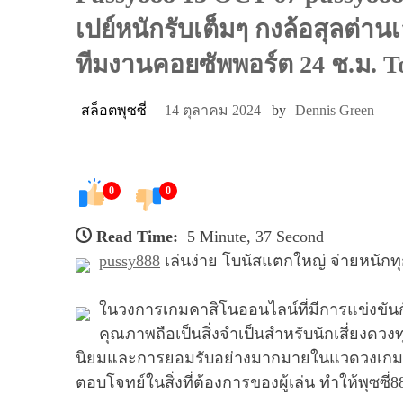
เปย์หนักรับเต็มๆ กงล้อสุลต่าน
ทีมงานคอยซัพพอร์ต 24 ช.ม. T
สล็อตพุซซี่
14 ตุลาคม 2024
by
Dennis Green
0
0
Read Time:
5 Minute, 37 Second
pussy888
เล่นง่าย โบนัสแตกใหญ่ จ่ายหนักทุ
ในวงการเกมคาสิโนออนไลน์ที่มีการแข่งขันกัน
คุณภาพถือเป็นสิ่งจำเป็นสำหรับนักเสี่ยงดว
นิยมและการยอมรับอย่างมากมายในแวดวงเกมสล็อต
ตอบโจทย์ในสิ่งที่ต้องการของผู้เล่น ทำให้พุซซี