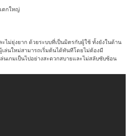
ี่แตกใหญ่
ละไม่ยุ่งยาก ด้วยระบบที่เป็นมิตรกับผู้ใช้ ทั้งยังในด้าน
้เล่นใหม่สามารถเริ่มต้นได้ทันทีโดยไม่ต้องมี
เล่นเกมเป็นไปอย่างสะดวกสบายและไม่สลับซับซ้อน