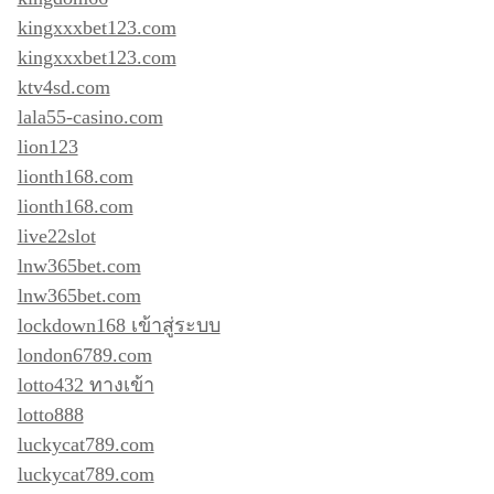
kingxxxbet123.com
kingxxxbet123.com
ktv4sd.com
lala55-casino.com
lion123
lionth168.com
lionth168.com
live22slot
lnw365bet.com
lnw365bet.com
lockdown168 เข้าสู่ระบบ
london6789.com
lotto432 ทางเข้า
lotto888
luckycat789.com
luckycat789.com