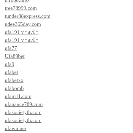
tree78999.com
tunder88express.com
udee365day.com
ufa191 ทางเข้า
ufa191 ทางเข้า
ufa77
Ufa89bet
ufa9
ufabet
ufabetxx
ufabomb
ufam11.com
ufanance789.com
ufasocietyth.com
ufasocietyth.com
ufawinner