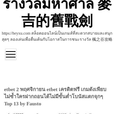
รางวัลมหาศาล 麥
吉的舊戰劍
https://heyxu.com สล็อตออนไลน์เป็นเกมส์ที่สะดวกสบายและสนุก
สุดๆ ลองเล่นเพื่อตื่นเต้นกับโอกาสในการชนะรางวัล 楓之谷攻略
etbet 2 พฤศจิกายน etbet เครดิตฟรี เกมดังเพียบ
ไม่ซ้ำใครฝากถอนได้ไม่มีขั้นต่ำโบนัสแตกจุกๆ
Top 13 by Fausto