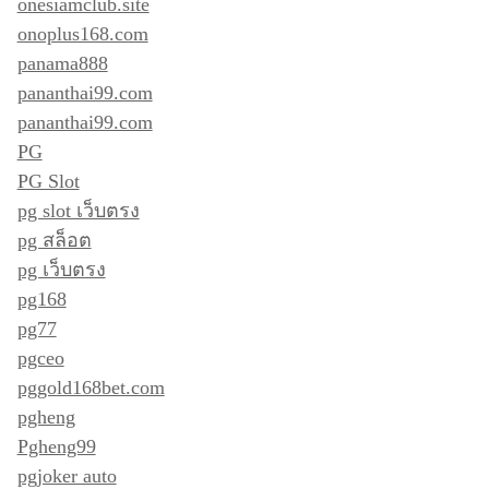
onesiamclub.site
onoplus168.com
panama888
pananthai99.com
pananthai99.com
PG
PG Slot
pg slot เว็บตรง
pg สล็อต
pg เว็บตรง
pg168
pg77
pgceo
pggold168bet.com
pgheng
Pgheng99
pgjoker auto