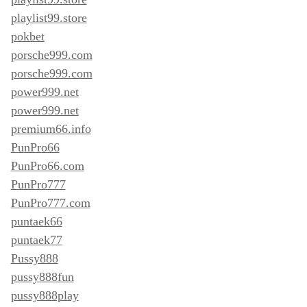
playlist99.store
pokbet
porsche999.com
porsche999.com
power999.net
power999.net
premium66.info
PunPro66
PunPro66.com
PunPro777
PunPro777.com
puntaek66
puntaek77
Pussy888
pussy888fun
pussy888play