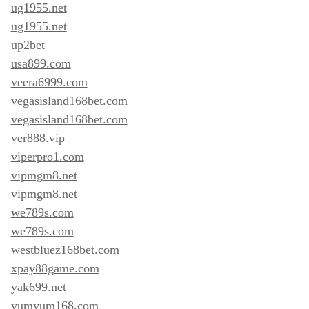
ug1955.net
ug1955.net
up2bet
usa899.com
veera6999.com
vegasisland168bet.com
vegasisland168bet.com
ver888.vip
viperpro1.com
vipmgm8.net
vipmgm8.net
we789s.com
we789s.com
westbluez168bet.com
xpay88game.com
yak699.net
yumyum168.com