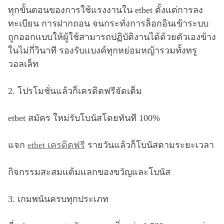
ทุกขั้นตอนของการใช้แรงงานใน etbet ตั้งแต่การลง
ทะเบียน การฝากถอน จนกระทั่งการล็อกอินเข้าระบบ
ถูกออกแบบให้ผู้ใช้สามารถปฏิบัติงานได้ด้วยตัวเองข้าง
ในไม่กี่วินาที รองรับแบงค์ทุกหย่อมหญ้ารวมทั้งทรู
วอลเล็ท
2. โปรโมชั่นแล้วก็เครดิตฟรีจัดเต็ม
etbet สมัคร ใหม่รับโบนัสโดยทันที 100%
แจก
etbet เครดิตฟรี
รายวันแล้วก็โบนัสตามระยะเวลา
กิจกรรมสะสมแต้มแลกของขวัญและโบนัส
3. เกมพนันครบทุกประเภท