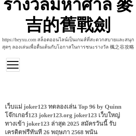
รางวัลมหาศาล 麥
吉的舊戰劍
https://heyxu.com สล็อตออนไลน์เป็นเกมส์ที่สะดวกสบายและสนุก
สุดๆ ลองเล่นเพื่อตื่นเต้นกับโอกาสในการชนะรางวัล 楓之谷攻略
เว็บแม่ joker123 ทดลองเล่น Top 96 by Quinn
โจ๊กเกอร์123 joker123.org joker123 เว็บใหญ่
ทางเข้า joker123 ล่าสุด 2025 สมัครวันนี้ รับ
เครดิตฟรีทันที 26 พฤษภา 2568 พนัน