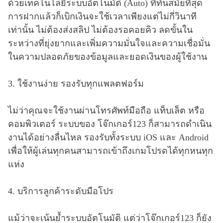
ด้วยเทคโนโลยีระบบอัตโนมัติ (Auto) ที่ทันสมัยที่สุด
การฝากแล้วก็เบิกเงินจะใช้เวลาเพียงแต่ไม่กี่วินาที
เท่านั้น ไม่ต้องส่งสลิป ไม่ต้องรอคอยคิว ลดขั้นใน
ระหว่างที่ยุ่งยากและเพิ่มความมั่นใจและความเชื่อมั่น
ในความปลอดภัยของข้อมูลและยอดเงินของผู้ใช้งาน
3. ใช้งานง่าย รองรับทุกแพลตฟอร์ม
ไม่ว่าคุณจะใช้งานผ่านโทรศัพท์มือถือ แท็บเล็ต หรือ
คอมพิวเตอร์ ระบบของ โจ๊กเกอร์123 ก็สามารถดำเนิน
งานได้อย่างลื่นไหล รองรับทั้งระบบ iOS และ Android
เพื่อให้ผู้เล่นทุกคนสามารถเข้าถึงเกมโปรดได้ทุกหนทุก
แห่ง
4. บริการลูกค้าระดับมือโปร
แม้ว่าจะเน้นย้ำระบบอัตโนมัติ แต่ว่าโจ๊กเกอร์123 ก็ยัง