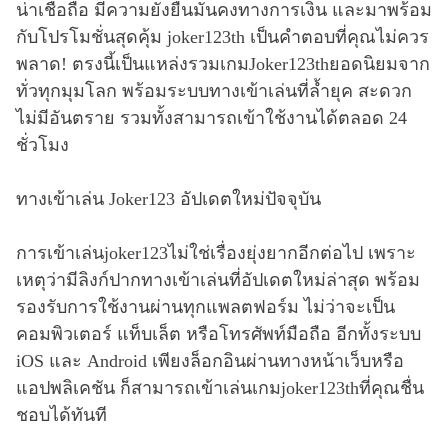
น่าเชื่อถือ มีความยั่งยืนมั่นคงทางการเงิน และมาพร้อม
กับโปรโมชั่นสุดคุ้ม joker123th เป็นคำตอบที่คุณไม่ควร
พลาด! ตรงนี้เป็นแหล่งรวมเกมJoker123thยอดนิยมจาก
ทั่วทุกมุมโลก พร้อมระบบทางเข้าเล่นที่ล้ำยุค สะดวก
ไม่มีอันตราย รวมทั้งสามารถเข้าใช้งานได้ตลอด 24
ชั่วโมง
ทางเข้าเล่น Joker123 อัปเดตใหม่ปัจจุบัน
การเข้าเล่นjoker123ไม่ใช่เรื่องยุ่งยากอีกต่อไป เพราะ
เหตุว่ามีลิงก์ปากทางเข้าเล่นที่อัปเดตใหม่ล่าสุด พร้อม
รองรับการใช้งานผ่านทุกแพลตฟอร์ม ไม่ว่าจะเป็น
คอมพิวเตอร์ แท็บเล็ต หรือโทรศัพท์มือถือ อีกทั้งระบบ
iOS และ Android เพียงล็อกอินผ่านทางหน้าเว็บหรือ
แอปพลิเคชัน ก็สามารถเข้าเล่นเกมjoker123thที่คุณชื่น
ชอบได้ทันที