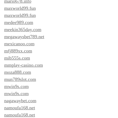
mario678.info
maxworld99.fun
maxworld99.fun
medee989.com
meekin365day.com
megawaysbet789.net
mexicanoo.com
mfj889xx.com
mib555s.com
mmplay-casino.com
moza888.com
mun789slot.com
mwin9s.com
mwin9s.com
nagawaybet.com
namoufa168.net
namoufa168.net