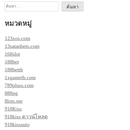
ค้นหา
รื่
สำหรับ:
อ
หมวดหมู่
ง
123xos.com
13satanbets.com
168slot
188bet
188betth
1xgameth.com
789pluss.com
888pg
8lots.me
918Kiss
918kiss ดาวน์โหลด
918kissauto