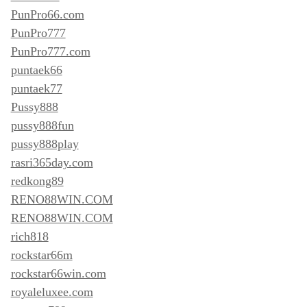
PunPro66.com
PunPro777
PunPro777.com
puntaek66
puntaek77
Pussy888
pussy888fun
pussy888play
rasri365day.com
redkong89
RENO88WIN.COM
RENO88WIN.COM
rich818
rockstar66m
rockstar66win.com
royaleluxee.com