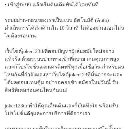
• เข้าสู่ระบบ แล้วเริ่มต้นเดิมพันได้โดยทันที
ระบบฝาก-ถอนของเราเป็นแบบ อัตโนมัติ (Auto)
ดำเนินการได้เร็วด้านใน 10 วินาที ไม่ต้องผ่านแอดไม่น
ไม่ต้องรอนาน
เว็บไซต์joker123thที่ตอบปัญหาผู้เล่นสมัยใหม่อย่าง
แท้จริง ด้วยระบบปากทางเข้าที่สบาย เกมคุณภาพสูง
และก็โปรโมชั่นแจกเครดิตฟรีทุกเมื่อเชื่อวัน สำหรับคน
ไหนกันที่กำลังมองหาเว็บไซต์joker123ที่มั่นอาจจะและ
ได้ผลตอบแทนคุ้ม อย่ารอคอยช้า สมัครใหม่วันนี้ รับ
สิทธิพิเศษก่อนคนไหนกันแน่!
joker123th ทำให้คุณตื่นเต้นและก็บันเทิงใจ พร้อมรับ
โปรโมชั่นดีๆและการบริการที่ดีจากเรา
มองหาความระทึกใจและก็ความสนุกสนานที่ไม่สิ้นสุด