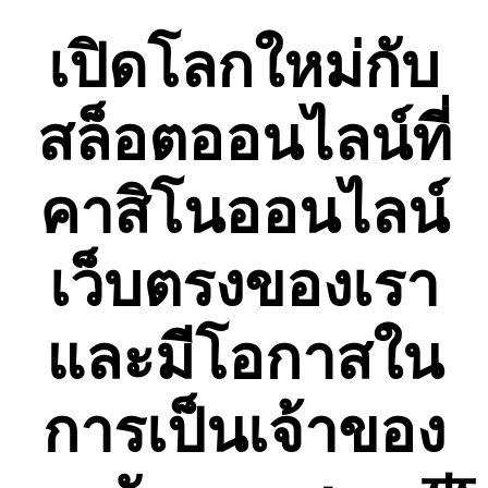
Skip
to
เปิดโลกใหม่กับ
content
สล็อตออนไลน์ที่
คาสิโนออนไลน์
เว็บตรงของเรา
และมีโอกาสใน
การเป็นเจ้าของ