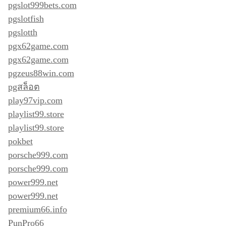
pgslot999bets.com
pgslotfish
pgslotth
pgx62game.com
pgx62game.com
pgzeus88win.com
pgสล็อต
play97vip.com
playlist99.store
playlist99.store
pokbet
porsche999.com
porsche999.com
power999.net
power999.net
premium66.info
PunPro66