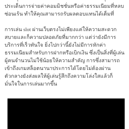
ประเด็นการจ่ายค่าคอมมิชชั่นหรือค่าธรรมเนียมที่หลบ
ซ่อนเร้น ทำให้คุณสามารถรับผลตอบแทนได้เต็มที่
การเล่น slot ผ่านเว็บตรงไม่เพียงแค่ให้ความสะดวก
สบายและก็ความปลอดภัยที่มากกว่า แต่ว่ายังมีการ
บริการที่เร็วทันใจ ยิ่งไปกว่านี้ยังไม่มีการหักค่า
ธรรมเนียมสำหรับการฝากหรือเบิกเงิน ซึ่งเป็นสิ่งที่ผู้เล่น
ผู้คนจำนวนไม่ใช้น้อยให้ความสำคัญ การซึ่งสามารถ
เข้าถึงเกมสล็อตนานาประการได้โดยไม่ต้องผ่าน
ตัวกลางยังส่งผลให้ผู้เล่นรู้สึกถึงความโล่งใสแล้วก็
มั่นใจในการเล่นมากขึ้น