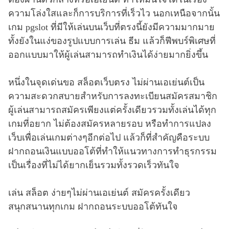
ความโล่งใสและก็การบริการที่เร็วไว นอกเหนือจากนั้น
เกม pgslot ที่มีให้เล่นบนเว็บที่ตรงนี้ยังมีความมากมาย
ทั้งยังในแง่ของรูปแบบการเล่น ธีม แล้วก็ฟีพบร์พิเศษที่
ออกแบบมาให้ผู้เล่นสามารถทำเงินได้ง่ายมากยิ่งขึ้น
หนึ่งในจุดเด่นขอ สล็อตเว็บตรง ไม่ผ่านเอเย่นต์เป็น
ความสะดวกสบายสำหรับการลงทะเบียนสมัครสมาชิก
ผู้เล่นสามารถสมัครเพียงแต่ครั้งเดียวรวมทั้งเล่นได้ทุก
เกมที่อยาก ไม่ต้องสมัครหลายรอบ หรือทำการแปลง
เว็บเพื่อเล่นเกมต่างๆอีกต่อไป แล้วก็ที่สำคัญคือระบบ
ฝากถอนเงินแบบออโต้ที่ทำให้แนวทางการทำธุรกรรม
เป็นเรื่องที่ไม่ได้ยากเย็นรวมทั้งรวดเร็วทันใจ
เล่น สล็อต ง่ายๆไม่ผ่านเอเย่นต์ สมัครครั้งเดียว
สนุกสนานทุกเกม ฝากถอนระบบออโต้ทันใจ