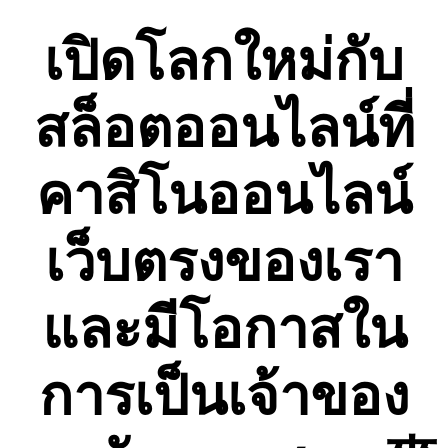
Skip
to
เปิดโลกใหม่กับ
content
สล็อตออนไลน์ที่
คาสิโนออนไลน์
เว็บตรงของเรา
และมีโอกาสใน
การเป็นเจ้าของ