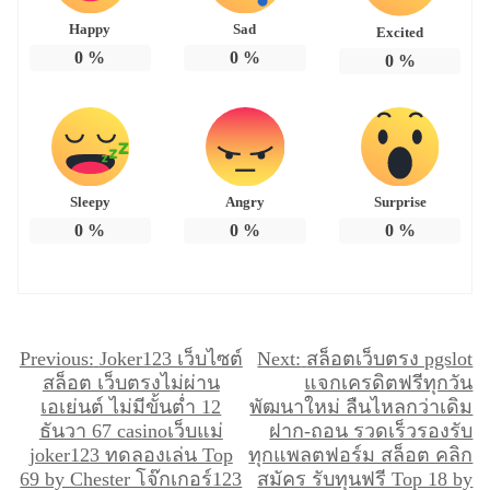
Happy
Sad
Excited
0
%
0
%
0
%
Sleepy
Angry
Surprise
0
%
0
%
0
%
แ
Previous:
Joker123 เว็บไซต์
Next:
สล็อตเว็บตรง pgslot
สล็อต เว็บตรงไม่ผ่าน
แจกเครดิตฟรีทุกวัน
น
เอเย่นต์ ไม่มีขั้นต่ำ 12
พัฒนาใหม่ ลืนไหลกว่าเดิม
ะ
ธันวา 67 casinoเว็บแม่
ฝาก-ถอน รวดเร็วรองรับ
joker123 ทดลองเล่น Top
ทุกแพลตฟอร์ม สล็อต คลิก
แ
69 by Chester โจ๊กเกอร์123
สมัคร รับทุนฟรี Top 18 by