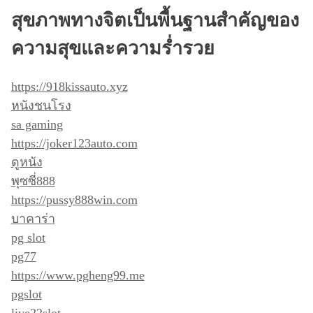
สุขภาพทางจิตเป็นพื้นฐานสำคัญของ
ความสุขและความร่ำรวย
https://918kissauto.xyz
หนังชนโรง
sa gaming
https://joker123auto.com
ดูหนัง
พุซซี่888
https://pussy888win.com
บาคาร่า
pg slot
pg77
https://www.pgheng99.me
pgslot