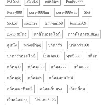
PG Slot
PGSlot
pgสล็อต
PunPro777
Pussy888
pussy888fun
pussy888win
Slot
Slotxo
sretthi99
tangtem168
temmax69
z5vip สมัคร
คาสิโนออนไลน์
ดาวน์โหลด918kiss
ดูหนัง
ทางเข้าpg
บาคาร่า
บาคาร่า168
บาคาร่าออนไลน์
ปั่นแตก66
พุซซี่888
สล็อต
สล็อต99
สล็อต168
สล็อต777
สล็อต888
สล็อตpg
สล็อตxo
สล็อตออนไลน์
สล็อตเครดิตฟรี
สล็อตเว็บตรง
เว็บสล็อต
เว็บสล็อต pg
โจ๊กเกอร์123