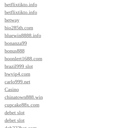
betflixtikto.info
betflixtikto.info
betway
bio285th.com
bluewin8888.info
bonanza99
bonus888
boonlert1688.com
brazil999 slot
bwvip4.com
carlo999.net
Casino
chinatown888.win
cupcake88x.com
debet slot
debet slot
dgb222hot.com