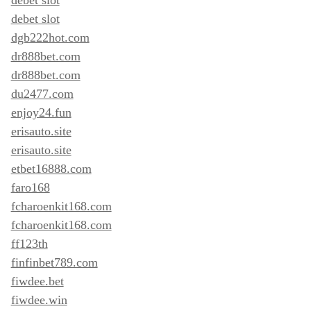
debet slot
dgb222hot.com
dr888bet.com
dr888bet.com
du2477.com
enjoy24.fun
erisauto.site
erisauto.site
etbet16888.com
faro168
fcharoenkit168.com
fcharoenkit168.com
ff123th
finfinbet789.com
fiwdee.bet
fiwdee.win