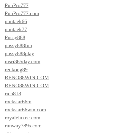
PunPro777
PunPro777.com
puntaek66
puntaek77
Pussy888
pussy888fun
pussy888play
rasri365day.com
redkong89
RENO88WIN.COM
RENO88WIN.COM
rich818
rockstar66m
rockstar66win.com
royaleluxee.com
runway789s.com