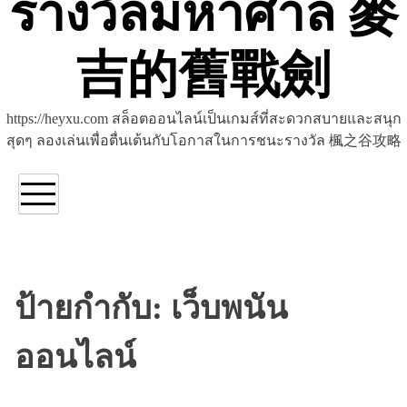
รางวัลมหาศาล 麥
吉的舊戰劍
https://heyxu.com สล็อตออนไลน์เป็นเกมส์ที่สะดวกสบายและสนุก
สุดๆ ลองเล่นเพื่อตื่นเต้นกับโอกาสในการชนะรางวัล 楓之谷攻略
ป้ายกำกับ:
เว็บพนัน
ออนไลน์