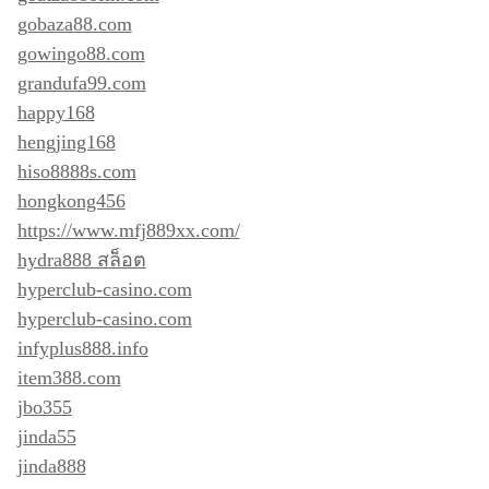
gobaza88.com
gowingo88.com
grandufa99.com
happy168
hengjing168
hiso8888s.com
hongkong456
https://www.mfj889xx.com/
hydra888 สล็อต
hyperclub-casino.com
hyperclub-casino.com
infyplus888.info
item388.com
jbo355
jinda55
jinda888