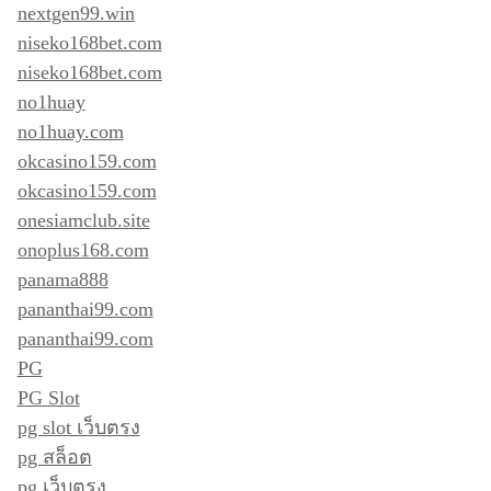
nextgen99.win
niseko168bet.com
niseko168bet.com
no1huay
no1huay.com
okcasino159.com
okcasino159.com
onesiamclub.site
onoplus168.com
panama888
pananthai99.com
pananthai99.com
PG
PG Slot
pg slot เว็บตรง
pg สล็อต
pg เว็บตรง