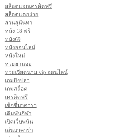
สล็อตแจกเครดิตฟรี
สล็อตแตกง่าย
สวนสุนันทา
หนัง 18 ฟรี
หนัง69
หนังออนไลน์
หนังใหม่
หวยฮานอย
หวยเวียดนาม vip ออนไลน์
เกมยิงปลา
เกมสล็อต
เครดิตฟรี
เซ็กซี่บาคาร่า
เดิมพันกีฬา
เปิดเว็บพนัน
เล่นบาคาร่า