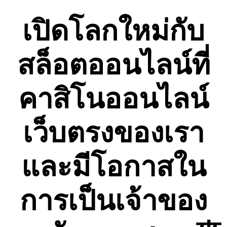
Skip
to
เปิดโลกใหม่กับ
content
สล็อตออนไลน์ที่
คาสิโนออนไลน์
เว็บตรงของเรา
และมีโอกาสใน
การเป็นเจ้าของ