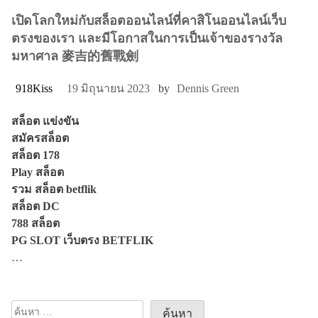
เปิดโลกใหม่กับสล็อตออนไลน์ที่คาสิโนออนไลน์เว็บ
ตรงของเรา และมีโอกาสในการเป็นเจ้าของรางวัล
มหาศาล 麥吉的舊戰劍
918Kiss
19 มิถุนายน 2023
by
Dennis Green
สล็อต แข่งขัน
สมัครสล็อต
สล็อต 178
Play สล็อต
รวม สล็อต betflik
สล็อต DC
788 สล็อต
PG SLOT เว็บตรง BETFLIK
…
ค้นหา