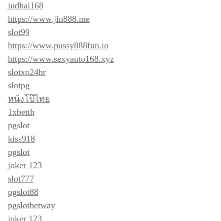
judhai168
https://www.jin888.me
slot99
https://www.pussy888fun.io
https://www.sexyauto168.xyz
slotxo24hr
slotpg
หนังโป๊ไทย
1xbetth
pgslot
kiss918
pgslot
joker 123
slot777
pgslot88
pgslotbetway
joker 123