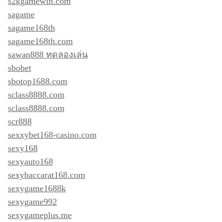
s2kgamewin.com
sagame
sagame168th
sagame168th.com
sawan888 ทดลองเล่น
sbobet
sbotop1688.com
sclass8888.com
sclass8888.com
scr888
sexxybet168-casino.com
sexy168
sexyauto168
sexybaccarat168.com
sexygame1688k
sexygame992
sexygameplus.me