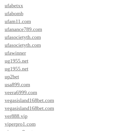
ufabetxx
ufabomb
ufam11.com
ufanance789.com
ufasocietyth.com
ufasocietyth.com
ufawinner
ug1955.net
ug1955.net
up2bet
usa899.com
veera6999.com
vegasisland168bet.com
vegasisland168bet.com
ver888.vip
viperpro1.com