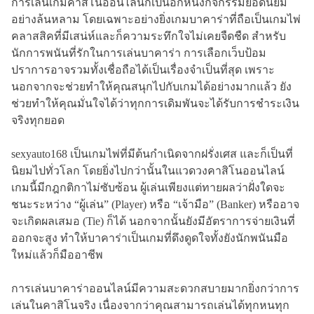
การเล่นเกมคาสิโนออนไลน์ก็เป็นอีกหนึ่งกิจกรรมยอดนิยม
อย่างล้นหลาม โดยเฉพาะอย่างยิ่งเกมบาคาร่าที่ถือเป็นเกมไพ่
คลาสสิคที่มีเสน่ห์และก็ความระทึกใจไม่เคยจืดชืด สำหรับ
นักการพนันที่รักในการเล่นบาคาร่า การเลือกเว็บป้อม
ปราการอาจรวมทั้งเชื่อถือได้เป็นเรื่องจำเป็นที่สุด เพราะ
นอกจากจะช่วยทำให้คุณสนุกไปกับเกมได้อย่างมากแล้ว ยัง
ช่วยทำให้คุณมั่นใจได้ว่าทุกการเดิมพันจะได้รับการชำระเงิน
จริงทุกยอด
sexyauto168 เป็นเกมไพ่ที่มีต้นกำเนิดจากฝรั่งเศส และก็เป็นที่
นิยมไปทั่วโลก โดยยิ่งไปกว่านั้นในแวดวงคาสิโนออนไลน์
เกมนี้มีกฎกติกาไม่ซับซ้อน ผู้เล่นเพียงแต่ทายผลว่าฝั่งใดจะ
ชนะระหว่าง “ผู้เล่น” (Player) หรือ “เจ้ามือ” (Banker) หรืออาจ
จะเกิดผลเสมอ (Tie) ก็ได้ นอกจากนั้นยังมีอัตราการจ่ายเงินที่
ออกจะสูง ทำให้บาคาร่าเป็นเกมที่ดึงดูดใจทั้งยังนักพนันมือ
ใหม่แล้วก็มืออาชีพ
การเล่นบาคาร่าออนไลน์มีความสะดวกสบายมากยิ่งกว่าการ
เล่นในคาสิโนจริง เนื่องจากว่าคุณสามารถเล่นได้ทุกหนทุก