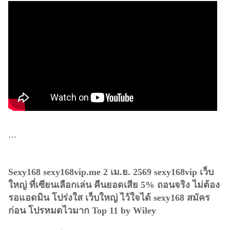
…
Sexy168 sexy168vip.me 2 เม.ย. 2569 sexy168vip เว็บ
ใหญ่ ที่เซียนเลือกเล่น คืนยอดเสีย 5% ถอนจริง ไม่ต้อง
รอแอดมิน โปร่งใส เว็บใหญ่ ไว้ใจได้ sexy168 สมัคร
ก่อน โปรหมดไวมาก Top 11 by Wiley