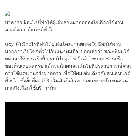
บาคาร่า มีอะไรที่ทำให้ผู้เล่นส่วนมากตกลงใจเลือกใช้งาน
มากยิ่งกว่าเว็บไซต์ทั่วไป
sexy168 มีอะไรที่ทำให้ผู้เล่นโดยมากตกลงใจเลือกใช้งาน
มากกว่าเว็บไซต์ทั่วไปกันแน่? ผมต้องบอกเลยว่า ขณะที่ผมได้
ทดลองใช้งานจริงนั้น ผมมิได้จุดโฟกัสคำโฆษณาชวนเชื่อ
ของเว็บเลยนะครับ แม้กระนั้นผมจะเน้นไปที่ประสบการณ์จาก
การใช้แรงงานจริงมากกว่า เพื่อให้ผมเช่นเดียวกับคนเล่นปกติ
ทั่วๆไป ซึ่งสิ่งที่ผมได้รับนั้นมันดีเกินคาดเลยล่ะขอรับ คนส่วน
มากถึงเลือกใช้บริการกัน