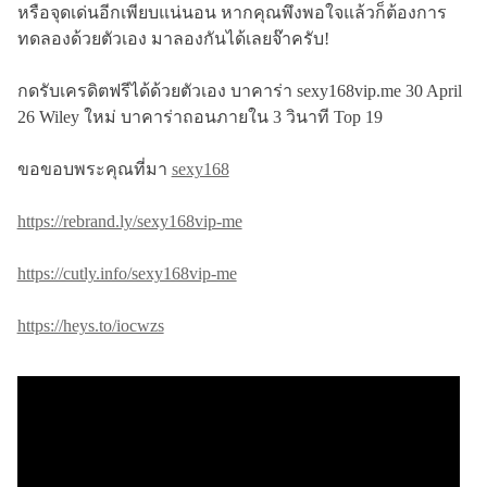
หรือจุดเด่นอีกเพียบแน่นอน หากคุณพึงพอใจแล้วก็ต้องการ
ทดลองด้วยตัวเอง มาลองกันได้เลยจ๊าครับ!
กดรับเครดิตฟรีได้ด้วยตัวเอง บาคาร่า sexy168vip.me 30 April
26 Wiley ใหม่ บาคาร่าถอนภายใน 3 วินาที Top 19
ขอขอบพระคุณที่มา
sexy168
https://rebrand.ly/sexy168vip-me
https://cutly.info/sexy168vip-me
https://heys.to/iocwzs