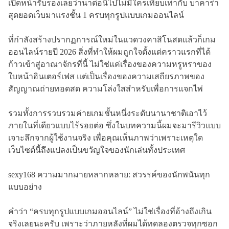
เปิดหน้ารับรองเลยว่านาต่อนี้ไปไม่มีใครเทียบเท่ากับ บาคาร่า
สุดยอดเว็บมาแรงชั้น 1 ครบทุกรูปแบบเกมออนไลน์
ที่กำลังสร้างปรากฏการณ์ใหม่ในแวดวงคาสิโนสดแล้วก็เกม
ออนไลน์รายปี 2026 สิ่งที่ทำให้ผมถูกใจตั้งแต่คราวแรกที่ได้
ก้าวเข้าสู่อาณาจักรที่นี้ ไม่ใช่แค่เรื่องของความหรูหราของ
ใบหน้าอินเตอร์เฟส แต่เป็นเรื่องของความเสถียรภาพของ
สัญญาณถ่ายทอดสด ความโล่งใสสำหรับเพื่อการแจกไพ่
รวมทั้งการรวบรวมค่ายเกมชั้นหนึ่งระดับนานาชาติเอาไว้
ภายในที่เดียวแบบไร้รอยต่อ ซึ่งในบทความนี้ผมจะมารีวิวแบบ
เจาะลึกจากผู้ใช้งานจริง เพื่อคุณเห็นภาพว่าเพราะเหตุใด
เว็บไซต์นี้ถึงแปลงเป็นขวัญใจของนักเล่นทั้งประเทศ
sexy168 ความมากมายหลากหลาย: สวรรค์ของนักพนันทุก
แบบอย่าง
คำว่า “ครบทุกรูปแบบเกมออนไลน์” ไม่ใช่เรื่องที่อ้างถึงเกิน
จริงเลยนะครับ เพราะว่าภายหลังที่ผมได้ทดลองตรวจทุกซอก