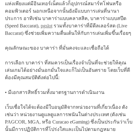
แห่งเพียงแต่มีอินเทอร์เน็ตแล้วก็อุปกรณ์สมาร์ทโฟนหรือ
คอมพิวเตอร์ นอกเหนือจากนั้นยังมีแบบการเล่นที่นานา
ประการ อาทิเช่น บาคาร่าแบบคลาสสิค, บาคาร่าแบบสปีด
(Speed Baccarat),
pgslot
รวมทั้งบาคาร่าที่มีดีลเลอร์สด (Live
Baccarat) ซึ่งช่วยเพิ่มความตื่นเต้นให้กับการเล่นเพิ่มขึ้นเรื่อยๆ
คุณลักษณะของ บาคาร่า ที่มั่นคงจะและเชื่อถือได้
การเลือก บาคาร่า ที่สมควรเป็นเรื่องจำเป็นที่จะช่วยให้คุณ
เล่นเกมได้อย่างมั่นอกมั่นใจและก็ไม่เป็นอันตราย โดยเว็บที่ดี
ต้องมีคุณสมบัติดังต่อไปนี้:
• มีเอกสารสิทธิ์รวมทั้งมาตรฐานการดำเนินงาน
เว็บเชื่อใจได้จะต้องมีใบอนุมัติจากหน่วยงานที่เกี่ยวเนื่อง ดัง
เช่นว่า หน่วยงานดูแลดูแลการพนันในต่างประเทศ (ดังเช่น
PAGCOR, MGA, หรือ Curacao eGaming) ซึ่งเป็นประกันว่าเว็บ
นั้นมีการปฏิบัติการที่โปร่งใสและเป็นไปตามกฎหมาย