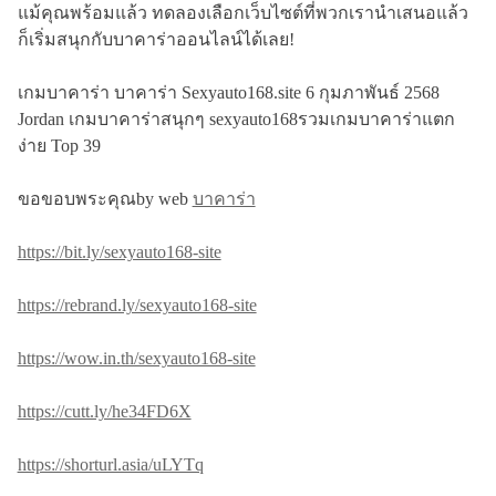
แม้คุณพร้อมแล้ว ทดลองเลือกเว็บไซต์ที่พวกเรานำเสนอแล้ว
ก็เริ่มสนุกกับบาคาร่าออนไลน์ได้เลย!
เกมบาคาร่า บาคาร่า Sexyauto168.site 6 กุมภาพันธ์ 2568
Jordan เกมบาคาร่าสนุกๆ sexyauto168รวมเกมบาคาร่าแตก
ง่าย Top 39
ขอขอบพระคุณby web
บาคาร่า
https://bit.ly/sexyauto168-site
https://rebrand.ly/sexyauto168-site
https://wow.in.th/sexyauto168-site
https://cutt.ly/he34FD6X
https://shorturl.asia/uLYTq