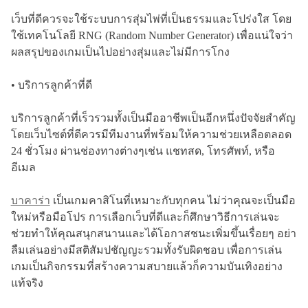
เว็บที่ดีควรจะใช้ระบบการสุ่มไพ่ที่เป็นธรรมและโปร่งใส โดย
ใช้เทคโนโลยี RNG (Random Number Generator) เพื่อแน่ใจว่า
ผลสรุปของเกมเป็นไปอย่างสุ่มและไม่มีการโกง
• บริการลูกค้าที่ดี
บริการลูกค้าที่เร็วรวมทั้งเป็นมืออาชีพเป็นอีกหนึ่งปัจจัยสำคัญ
โดยเว็บไซต์ที่ดีควรมีทีมงานที่พร้อมให้ความช่วยเหลือตลอด
24 ชั่วโมง ผ่านช่องทางต่างๆเช่น แชทสด, โทรศัพท์, หรือ
อีเมล
บาคาร่า
เป็นเกมคาสิโนที่เหมาะกับทุกคน ไม่ว่าคุณจะเป็นมือ
ใหม่หรือมือโปร การเลือกเว็บที่ดีและก็ศึกษาวิธีการเล่นจะ
ช่วยทำให้คุณสนุกสนานและได้โอกาสชนะเพิ่มขึ้นเรื่อยๆ อย่า
ลืมเล่นอย่างมีสติสัมปชัญญะรวมทั้งรับผิดชอบ เพื่อการเล่น
เกมเป็นกิจกรรมที่สร้างความสบายแล้วก็ความบันเทิงอย่าง
แท้จริง