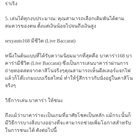
ร่าเริง
5. เล่นได้ทุกงบประมาณ: คุณสามารถเลือกเดิมพันได้ตาม
สมควรของตน ตั้งแต่เงินน้อยไปจนถึงเงินสูง
sexyauto168 มีชีวิต (Live Baccarat)
หนึ่งในต้นแบบที่ได้รับความนิยมมากที่สุดคือ บาคาร่า168 บา
คาร่ามีชีวิต (Live Baccarat) ซึ่งเป็นการเล่นบาคาร่าผ่านการ
ถ่ายทอดสดจากคาสิโนจริงๆคุณสามารถเห็นดีลเลอร์แจกไพ่
แล้วก็โต๊ะเกมแบบเรียลไทม์ ทำให้รู้สึกราวกับนั่งอยู่ในคาสิโน
จริงๆ
วิธีการเล่น บาคาร่า ให้ชนะ
ถึงแม้ว่าบาคาร่าจะเป็นเกมที่อาศัยโชคเป็นหลัก แม้กระนั้นก็
มีวิธีการบางสิ่งบางอย่างที่จะสามารถช่วยเพิ่มโอกาสสำหรับ
ในการชนะได้ ดังต่อไปนี้