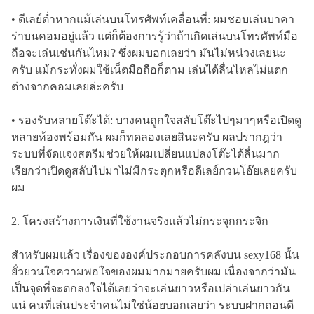
• ดีเลย์ต่ำหากแม้เล่นบนโทรศัพท์เคลื่อนที่: ผมชอบเล่นบาคา
ร่าบนคอมอยู่แล้ว แต่ก็ต้องการรู้ว่าถ้าเกิดเล่นบนโทรศัพท์มือ
ถือจะเล่นเช่นกันไหม? ซึ่งผมบอกเลยว่า มันไม่หน่วงเลยนะ
ครับ แม้กระทั่งผมใช้เน็ตมือถือก็ตาม เล่นได้ลื่นไหลไม่แตก
ต่างจากคอมเลยล่ะครับ
• รองรับหลายโต๊ะได้: บางคนถูกใจสลับโต๊ะไปๆมาๆหรือเปิดดู
หลายห้องพร้อมกัน ผมก็ทดลองเลยสินะครับ ผลปรากฎว่า
ระบบที่จัดแจงสตรีมช่วยให้ผมเปลี่ยนแปลงโต๊ะได้ลื่นมาก
เรียกว่าเปิดดูสลับไปมาไม่มีกระตุกหรือดีเลย์กวนโอ๊ยเลยครับ
ผม
2. โครงสร้างการเงินที่ใช้งานจริงแล้วไม่กระจุกกระจิก
สำหรับผมแล้ว เรื่องขององค์ประกอบการคลังบน sexy168 นั้น
ยั่วยวนใจความพอใจของผมมากมายครับผม เนื่องจากว่ามัน
เป็นจุดที่จะตกลงใจได้เลยว่าจะเล่นยาวหรือเปล่าเล่นยาวกัน
แน่ คนที่เล่นประจำคนไม่ใช่น้อยบอกเลยว่า ระบบฝากถอนดี