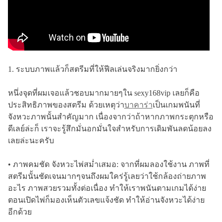
1. ระบบภาพแล้วก็สตรีมที่ให้ฟีลเล่นจริงมากยิ่งกว่า
หนึ่งจุดที่ผมเจอแล้วชอบมากมายๆใน sexy168vip เลยก็คือ
ประสิทธิภาพของสตรีม ด้วยเหตุว่า
บาคาร่า
เป็นเกมพนันที่
จังหวะภาพนั้นสำคัญมาก เนื่องจากว่าถ้าหากภาพกระตุกหรือ
ดีเลย์ล่ะก็ เราจะรู้สึกมั่นอกมั่นใจสำหรับการเดิมพันลดน้อยลง
เลยล่ะนะครับ
• ภาพคมชัด จังหวะไพ่สม่ำเสมอ: จากที่ผมลองใช้งาน ภาพที่
สตรีมนั้นชัดเจนมากๆจนถึงผมใคร่รู้เลยว่าใช้กล้องถ่ายภาพ
อะไร ภาพสวยรวมทั้งต่อเนื่อง ทำให้เราพนันตามเกมได้ง่าย
ตอนเปิดไพ่ก็มองเห็นตัวเลขแจ้งชัด ทำให้อ่านจังหวะได้ง่าย
อีกด้วย