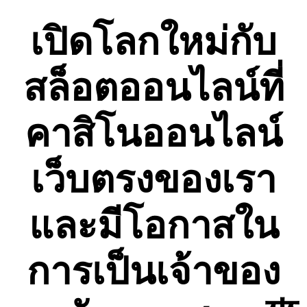
Skip
to
เปิดโลกใหม่กับ
content
สล็อตออนไลน์ที่
คาสิโนออนไลน์
เว็บตรงของเรา
และมีโอกาสใน
การเป็นเจ้าของ