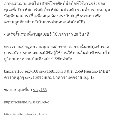
กำหนดหมายเลขโทรศัพท์โทรศัพท์มือถือที่ใช้งานจริงของ
คุณเพื่อรับรหัสการันตี ตั้งรหัสผ่านส่วนตัว รวมทั้งกรอกข้อมูล
บัญชีธนาคาร (ชื่อ-ชื่อสกุล ต้องตรงกับบัญชีธนาคารเพื่อ
ความถูกต้องสำหรับในการฝาก-ถอนอัตโนมัติ)
• เสร็จสิ้นรวมทั้งรับยูสเซอร์:ใช้เวลาราว 20 วินาที
ตรวจทานข้อมูลความถูกต้องอีกรอบ ต่อจากนั้นกดปุ่มรับรอง
การสมัคร ระบบจะอนุมัติชื่อผู้ใช้งานให้ท่านในทันที พร้อมไป
สู่โลกแห่งความบันเทิงอย่างไร้ขีดจำกัด
baccarat168 sexy168 sexy168c.com 8 ก.ย. 2569 Faustino เกมบา
คาร่าสนุกๆ sexy168รวมเกมบาคาร่าแตกง่าย Top 13
ขอขอบคุณที่มา
sexy168
https://rebrand.ly/sexy168-c
https://cutly.info/sexy168-c