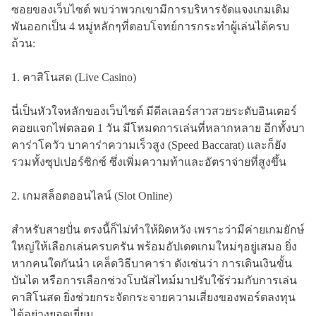
ซอยของเว็บไซต์ พบว่าพวกเขามีการบริหารจัดแจงเกมเดิม
พันออกเป็น 4 หมู่หลักๆที่ตอบโจทย์การกระทำผู้เล่นได้ครบ
ถ้วน:
1. คาสิโนสด (Live Casino)
นี่เป็นหัวใจหลักของเว็บไซต์ มีดีลเลอร์สาวสวยระดับอินเตอร์
คอยแจกไพ่ตลอด 1 วัน มีโหมดการเล่นที่หลากหลาย อีกทั้งบา
คาร่าโควัว บาคาร่าความเร็วสูง (Speed Baccarat) และก็ยัง
รวมทั้งซุปเปอร์ซิกซ์ ซึ่งเพิ่มความท้าและอัตราจ่ายที่สูงขึ้น
2. เกมสล็อตออนไลน์ (Slot Online)
สำหรับสายปั่น ตรงนี้ก็ไม่ทำให้ผิดหวัง เพราะว่ามีค่ายเกมยักษ์
ใหญ่ให้เลือกเล่นครบครัน พร้อมอัปเดตเกมใหม่ๆอยู่เสมอ ยิ่ง
หากคนใดกันนำ เคล็ดวิธีบาคาร่า ดังเช่นว่า การเดินเงินขั้น
บันได หรือการเลือกช่วงโบนัสไทม์มาปรับใช้ร่วมกับการเล่น
คาสิโนสด ยิ่งช่วยกระจัดกระจายความเสี่ยงของพอร์ตลงทุน
ได้อย่างยอดเยี่ยม