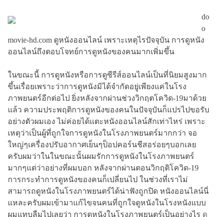
do
o
movie-hd.com ดูหนังออนไลน์ เพราะเหตุไรปัจจุบัน การดูหนัง
ออนไลน์ถึงตอบโจทย์การดูหนังของคนมากเพิ่มขึ้น
ในขณะนี้ การดูหนังหรือการดูซีรีส์ออนไลน์เป็นที่นิยมสูงมาก
ขึ้นเรื่อยเพราะว่าการดูหนังมิได้จำกัดอยู่เพียงแค่ในโรง
ภาพยนตร์อีกต่อไป ยิ่งหลังจากผ่านช่วงวิกฤตโควิด-19มาด้วย
แล้ว ความประพฤติการดูหนังของคนในปัจจุบันก็แปรไปขอรับ
อย่างตัวผมเอง ไม่ค่อยได้แตะหนังออนไลน์สักเท่าไหร่ เพราะ
เหตุว่าเป็นผู้ที่ถูกใจการดูหนังในโรงภาพยนตร์มากกว่า จอ
ใหญ่ๆเครื่องปรับอากาศเย็นๆป็อปคอร์นชีสอร่อยๆบอกเลย
ครับผมว่าในในขณะนั้นผมรักการดูหนังในโรงภาพยนตร์
มากๆแต่ว่าอย่างที่ผมบอก หลังจากผ่านตอนวิกฤติโควิด-19
การกระทำการดูหนังของคนก็เปลี่ยนไป ในช่วงที่เราไม่
สามารถดูหนังในโรงภาพยนตร์ได้น่าฟังถูกปิด หนังออนไลน์นี่
แหละครับผมเข้ามาแก้ไขจนคนที่ถูกใจดูหนังในโรงหนังแบบ
ผมแทบลืมไปเลยว่า การดูหนังในโรงภาพยนตร์เป็นอย่างไร
ดู