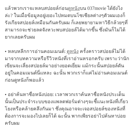
แล้วพวกเราจะหลบสปอยล์ก่อน
ดูหนัง
บน 037movie ได้ยังไง
ล่ะ? ในเมื่อข้อมูลอยู่เยอะไปหมดบนโซเชียลต่างๆตัวผมเองก็
รังเกียจสปอยล์เหมือนกันครับผม ก็เลยพยายามหาวิธีกล้วยๆที่
สามารถจะช่วยลดจังหวะพบสปอยล์ได้มากขึ้น ซึ่งมันก็ไม่ได้
ยากเลยครับผม
• หลบหลีกการอ่านคอมเมนต์:
ดูหนัง
ครั้งคราวสปอยล์ไม่ได้
มาจากบทความหรือรีวิวหนังที่เราอ่านหรอกครับ เพราะว่านัก
เขียนจะเลี่ยงสปอยล์มาอย่างยอดเยี่ยม แม้กระนั้นสปอยล์ดัน
อยู่ในคอมเมนต์นี่แหละ ฉะนั้น พวกเราก็แค่ไม่อ่านคอมเมนต์
ก่อนดูหนังก็พอแล้ว
• อย่าค้นหาชื่อหนังบ่อย: เวลาพวกเราค้นหาชื่อหนังประเด็น
นั้นเป็นประจำระบบของแพลตฟอร์มต่างๆจะชี้แนะหนังที่เกี่ยว
โยงหรือคล้ายคลึงกันมา ซึ่งคุณอาจจะเจอสปอยล์ของหนังที่
ต้องการจะมองไปเลยก็ได้ ฉะนั้น พากเพียรอย่าไปค้นหาบ่อย
ครับผม