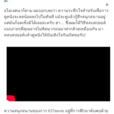
ด
ยไม่เจตนาก็ตาม ผมบอกเลยว่า ความระทึกใจสำหรับเพื่อการ
ดูหนังจะลดน้อยลงไปในทันที แม้จะดูแล้วรู้สึกสนุกสนานอยู่
แต่มันก็อดเซ็งมิได้เลยล่ะครับ ฮ่า… ซึ่งผมก็มีวิธีหลบสปอยล์
แบบง่ายๆที่คุณอาจไม่คิดมาก่อนมาฝากด้วยเหมือนกัน มา
หลบสปอยล์แล้วดูหนังให้บันเทิงใจกันเถิดขอรับ!
ความสนุกสนานของการ 037movie อยู่ที่การศึกษาค้นพบด้วย