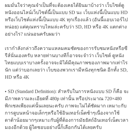
ผมมั่นใจว่าคุณจำเป็นที่จะต้องเคยได้ยินมาบ้างว่า เว็บไซต์ดู
หนังออนไลน์เว็บไซต์นี้เป็นแบบ SD นะ เว็บแห่งนี้เป็นแบบ HD
หรือเว็บไซต์แห่งนี้เป็นแบบ 4K ทุกเรื่องแล้ว (อันนี้แอบเวอร์ไป
หน่อย) แต่คุณทราบไหมล่ะครับว่า SD, HD หรือ 4K แตกต่าง
อย่างไร? แน่นอนครับผมว่า
เรากำลังกล่าวถึงความแหลมคมชัดของการรับชมหนังหรือซี
รีส์นั่นเองครับ หลายท่านบางทีก็อาจจะจำว่า เว็บไซต์ ดูหนัง
ไทยแบบเราบางครั้งอาจจะมิได้มีคุณภาพของภาพมากเท่าไร
นัก แต่ว่าบอกเลยว่า เว็บของพวกเรามีหนังทุกชนิด อีกทั้ง SD,
HD หรือ 4K
• SD (Standard Definition): สำหรับในการหนังแบบ SD ก็คือ จะ
มีภาพความละเอียดที่ 480p เท่านั้น หรือประมาณ 720×480
พิกเซลเพียงแค่นั้นเลยนะครับ ภาพจะไม่ได้ชัดมาก เหมาะกับ
การดูบนหน้าจอเล็กๆหรือใช้อินเทอร์เน็ตช้าๆเนื่องจากใช้
ดาต้าน้อยมากๆเหมาะกับผู้ที่ต้องการมัธยัสถ์อินเทอร์เน็ตเวลา
มองอีกด้วย ผู้ใดชอบอย่างนี้ก็เลือกกันได้เลยครับ