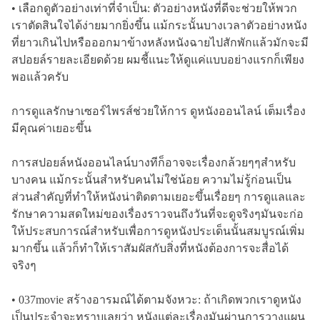
• เลือกดูตัวอย่างเท่าที่จำเป็น: ตัวอย่างหนังที่ดีจะช่วยให้พวก
เราตัดสินใจได้ง่ายมากยิ่งขึ้น แม้กระนั้นบางเวลาตัวอย่างหนัง
ที่ยาวเกินไปหรือออกมาข้างหลังหนังฉายไปสักพักแล้วมักจะมี
สปอยล์รายละเอียดด้วย ผมชี้แนะให้ดูแค่แบบอย่างแรกก็เพียง
พอแล้วครับ
การดูแลรักษาเซอร์ไพรส์ช่วยให้การ ดูหนังออนไลน์ เต็มเรื่อง
มีคุณค่าเยอะขึ้น
การสปอยล์หนังออนไลน์บางทีก็อาจจะเรื่องกล้วยๆๆสำหรับ
บางคน แม้กระนั้นสำหรับคนไม่ใช่น้อย ความไม่รู้ก่อนเป็น
ส่วนสำคัญที่ทำให้หนังน่าติดตามเยอะขึ้นเรื่อยๆ การดูแลและ
รักษาความสดใหม่ของเรื่องราวจนถึงวันที่จะดูจริงๆมันจะก่อ
ให้ประสบการณ์สำหรับเพื่อการดูหนังประเด็นนั้นสมบูรณ์เพิ่ม
มากขึ้น แล้วก็ทำให้เราสัมผัสกับสิ่งที่หนังต้องการจะสื่อได้
จริงๆ
• 037movie สร้างอารมณ์ได้ตามจังหวะ: ถ้าเกิดพวกเราดูหนัง
เป็นประจำจะทราบเลยว่า หนังแต่ละเรื่องมันผ่านการวางแผน