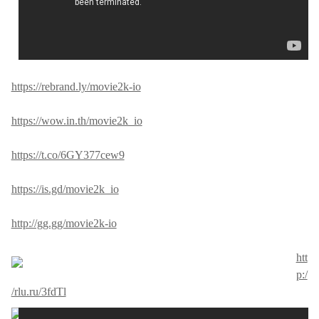
https://rebrand.ly/movie2k-io
https://wow.in.th/movie2k_io
https://t.co/6GY377cew9
https://is.gd/movie2k_io
http://gg.gg/movie2k-io
htt
p:/
/rlu.ru/3fdTl