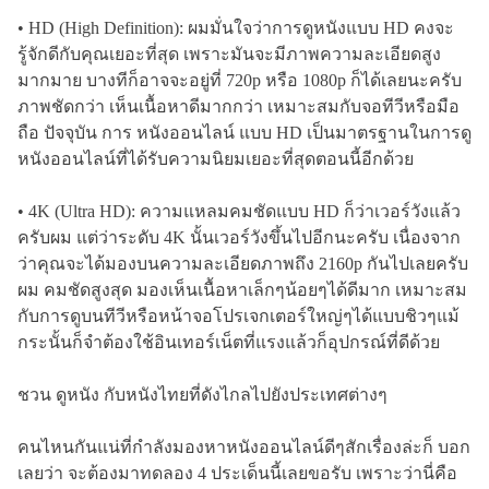
• HD (High Definition): ผมมั่นใจว่าการดูหนังแบบ HD คงจะ
รู้จักดีกับคุณเยอะที่สุด เพราะมันจะมีภาพความละเอียดสูง
มากมาย บางทีก็อาจจะอยู่ที่ 720p หรือ 1080p ก็ได้เลยนะครับ
ภาพชัดกว่า เห็นเนื้อหาดีมากกว่า เหมาะสมกับจอทีวีหรือมือ
ถือ ปัจจุบัน การ หนังออนไลน์ แบบ HD เป็นมาตรฐานในการดู
หนังออนไลน์ที่ได้รับความนิยมเยอะที่สุดตอนนี้อีกด้วย
• 4K (Ultra HD): ความแหลมคมชัดแบบ HD ก็ว่าเวอร์วังแล้ว
ครับผม แต่ว่าระดับ 4K นั้นเวอร์วังขึ้นไปอีกนะครับ เนื่องจาก
ว่าคุณจะได้มองบนความละเอียดภาพถึง 2160p กันไปเลยครับ
ผม คมชัดสูงสุด มองเห็นเนื้อหาเล็กๆน้อยๆได้ดีมาก เหมาะสม
กับการดูบนทีวีหรือหน้าจอโปรเจกเตอร์ใหญ่ๆได้แบบชิวๆแม้
กระนั้นก็จำต้องใช้อินเทอร์เน็ตที่แรงแล้วก็อุปกรณ์ที่ดีด้วย
ชวน ดูหนัง กับหนังไทยที่ดังไกลไปยังประเทศต่างๆ
คนไหนกันแน่ที่กำลังมองหาหนังออนไลน์ดีๆสักเรื่องล่ะก็ บอก
เลยว่า จะต้องมาทดลอง 4 ประเด็นนี้เลยขอรับ เพราะว่านี่คือ