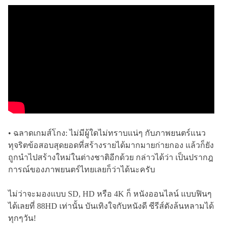
• ฉลาดเกมส์โกง: ไม่มีผู้ใดไม่ทราบแน่ๆ กับภาพยนตร์แนว
ทุจริตข้อสอบสุดยอดที่สร้างรายได้มากมายก่ายกอง แล้วก็ยัง
ถูกนำไปสร้างใหม่ในต่างชาติอีกด้วย กล่าวได้ว่า เป็นปรากฎ
การณ์ของภาพยนตร์ไทยเลยก็ว่าได้นะครับ
ไม่ว่าจะมองแบบ SD, HD หรือ 4K ก็ หนังออนไลน์ แบบฟินๆ
ได้เลยที่ 88HD เท่านั้น บันเทิงใจกับหนังดี ซีรีส์ดังล้นหลามได้
ทุกๆวัน!