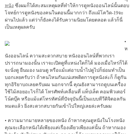
หนัง
ซึ่งผมก็ได้สะสมเหตุผลที่ทำให้การดูหนังออนไลน์นั้นตอบ
โจทย์การดูหนังของคนในตอนนี้มากกว่า ถึงแม้โควิด-19จะ
ผ่านไปแล้ว แต่ว่าก็ยังคงได้รับความนิยมโดยตลอด แล้วก็นี่
เป็นเหตุผลครับ
•
ห
นังออนไลน์ ความสะดวกสบาย หนังออนไลน์ที่พวกเรา
ปรารถนามองนั้น เราจะเปิดดูที่แหน่งใดก็ได้ มองเมื่อไหร่ก็ได้
จะนั่งดู ยืนมอง นอนดู หรือแม้แต่อาบน้ำไปดูไปก็ย่อมทำเป็น
บอกเลยครับว่า ถ้าคนไหนกันแน่เสพติดการดูหนังล่ะก็ ก็ดูกัน
ทุกอิริยาบถเลยครับผม นอกจากนี้ คุณยังสามารถดูบนเครื่อง
ใช้ไม้สอยอะไรก็ได้ โทรศัพท์เคลื่อนที่ แท็ปเล็ต คอมพิวเตอร์
โน้ตบุ๊ค หรือแม้แต่โทรทัศน์ที่ปัจจุบันนี้เป็นแบบทีวีดิจิตอลกัน
หมดแล้ว ยิ่งสะดวกสบายกันเข้าไปใหญ่เลยล่ะครับผม
• ความมากมายหลายของหนัง ถ้าหากคุณดูหนังในโรงหนัง
คุณจะเลือกหนังได้เพียงแค่เรื่องเดียวเพียงแค่นั้น ถ้าหากมอง