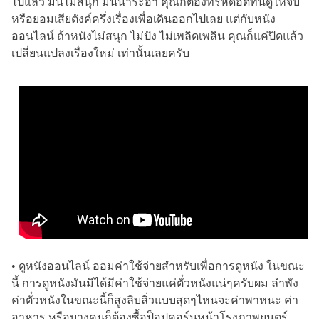
ไปแล้ว มันไม่สนุก มันน่าระอา คุณก็ต้องทรหดอดทนดูให้จบ
หรือยอมเสียตังค์ครึ่งเรื่องเพื่อเดินออกไปเลย แต่กับหนัง
ออนไลน์ ถ้าหนังไม่สนุก ไม่ปัง ไม่เพลิดเพลิน คุณก็แค่ปิดแล้ว
เปลี่ยนแปลงเรื่องใหม่ เท่านั้นเลยครับ
• ดูหนังออนไลน์ ออมค่าใช้จ่ายสำหรับเพื่อการดูหนัง ในขณะ
นี้ การดูหนังมันมิได้มีค่าใช้จ่ายแค่ตั๋วหนังแน่ๆครับผม ลำพัง
ค่าตั๋วหนังในขณะนี้ก็สูงลิบลิ่วแบบสุดๆไหนจะค่าพาหนะ ค่า
อาหาร หรือบางคนก็ต้องซื้อป็อปคอร์นหน้าโรงภาพยนตร์