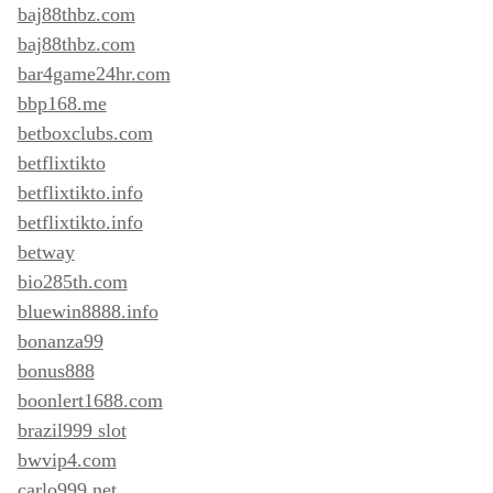
baj88thbz.com
baj88thbz.com
bar4game24hr.com
bbp168.me
betboxclubs.com
betflixtikto
betflixtikto.info
betflixtikto.info
betway
bio285th.com
bluewin8888.info
bonanza99
bonus888
boonlert1688.com
brazil999 slot
bwvip4.com
carlo999.net