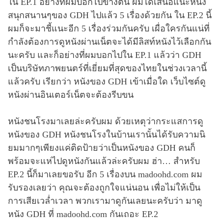
ใน EP.1 อย่างที่ผมบอกไปข้างต้น ผมได้เสนอแนะหนัง
สนุกสนานๆของ GDH ไปแล้ว 5 เรื่องด้วยกัน ใน EP.2 นี้
ผมก็จะมาชี้แนะอีก 5 เรื่องร่วมกันครับ เผื่อใครกันแน่ที่
กำลังต้องการดูหนังผ่านเน็ตจะได้มีลิสท์หนังไว้เลือกกัน
นะครับ และก็อย่างที่ผมบอกไปใน EP.1 แล้วว่า GDH
เป็นบริษัทภาพยนตร์ที่เยี่ยมที่สุดของไทยในช่วงเวลานี้
แล้วครับ เรียกว่า หนังของ GDH เข้าเมื่อใด เว็บไซต์ดู
หนังผ่านอินเตอร์เน็ตจะต้องรีบขน
หนังชนโรงมาเลยล่ะครับผม ด้วยเหตุว่ากระแสการดู
หนังของ GDH หนังชนโรงในบ้านเรานั้นได้รับความนิ
ยมมากๆเพียงแค่ติดป้ายว่าเป็นหนังของ GDH คนก็
พร้อมจะแห่ไปดูหนังกันแล้วล่ะครับผม ฮ่า… สำหรับ
EP.2 นี้ก็มาเลยขอรับ อีก 5 เรื่องบน madoohd.com ผม
รับรองเลยว่า คุณจะต้องถูกใจแน่นอน เพื่อไม่ให้เป็น
การเสียเวล่ำเวลา พวกเรามาดูกันเลยนะครับว่า มาดู
หนัง GDH ที่ madoohd.com กันเถอะ EP.2