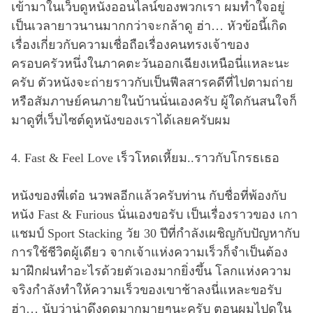
เข้ามาในเว็บดูหนังออนไลน์ของพวกเรา ผมทำใจอยู่
เป็นเวลายาวนานมากกว่าจะกล้าดู ฮ่า… หัวข้อนี้เกิด
เรื่องเกี่ยวกับความเชื่อถือเรื่องคนทรงเจ้าของ
ครอบครัวหนึ่งในภาคตะวันออกเฉียงเหนือนี่แหละนะ
ครับ ตัวหนังจะถ่ายราวกับเป็นฟีลสารคดีที่ไปตามถ่าย
หรือสัมภาษย์คนภายในบ้านนั่นเองครับ ผู้ใดกันสนใจก็
มาดูที่เว็บไซต์ดูหนังของเราได้เลยครับผม
4. Fast & Feel Love เร็วโหดเหี้ยม..ราวกับโกรธเธอ
หนังของพี่เต๋อ นวพลอีกแล้วครับท่าน กับชื่อที่พ้องกับ
หนัง Fast & Furious นั่นเองขอรับ เป็นเรื่องราวของ เกา
แชมป์ Sport Stacking วัย 30 ปีที่กำลังเผชิญกับปัญหากับ
การใช้ชีวิตผู้เดียว จากเจ้าแห่งความเร็วก็จำเป็นต้อง
มาฝึกฝนทำอะไรด้วยตัวเองมากยิ่งขึ้น โลกแห่งความ
จริงกำลังทำให้ความเร็วของเขาช้าลงนี่แหละขอรับ
ฮ่า… นับว่าน่าดึงดูดมากมายๆนะครับ ตอนผมไปดูใน