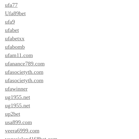
ufa77
Ufa89bet
ufa9
ufabet
ufabetxx
ufabomb
ufam11.com
ufanance789.com
ufasocietyth.com
ufasocietyth.com
ufawinner
ug1955.net
ug1955.net
up2bet
usa899.com
veera6999.com
vegasisland168bet.com