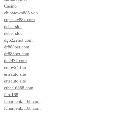
Casino
chinatown888.win
cupcake88x.com
debet slot
debet slot
dgb222hot.com
dr888bet.com
dr888bet.com
du2477.com
enjoy24.fun
erisauto.site
erisauto.site
etbet16888.com
faro168
fcharoenkit168.com
fcharoenkit168.com