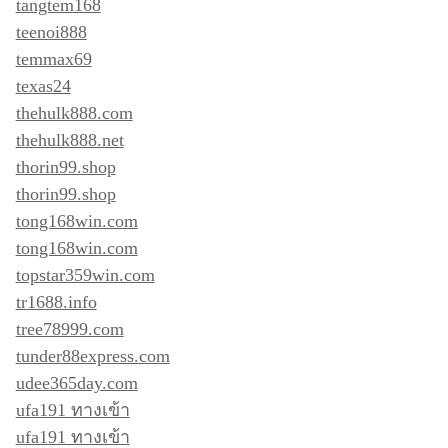
tangtem168
teenoi888
temmax69
texas24
thehulk888.com
thehulk888.net
thorin99.shop
thorin99.shop
tong168win.com
tong168win.com
topstar359win.com
tr1688.info
tree78999.com
tunder88express.com
udee365day.com
ufa191 ทางเข้า
ufa191 ทางเข้า