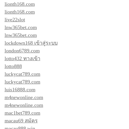
lionth168.com
lionth168.com
live22slot
lnw365bet.com
lnw365bet.com
lockdown168 เข้าสู่ระบบ
london6789.com
lotto432 ทางเข้า
lotto888
luckycat789.com
luckycat789.com
luis16888.com
m4newonline.com
m4newonline.com
mac1bet789.com
macau69 สมัคร
macau888.win