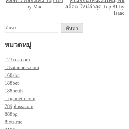
สล็อต ทดลองเล่น Top 100
สิโนออนไลน์เว็บใหญ่ พีจี
แ
by Mac
สล็อต ใหม่ล่าสุด Top 81 by
น
Isaac
ว
เ
ค้นหา
รื่
สำหรับ:
อ
หมวดหมู่
ง
123xos.com
13satanbets.com
168slot
188bet
188betth
1xgameth.com
789pluss.com
888pg
8lots.me