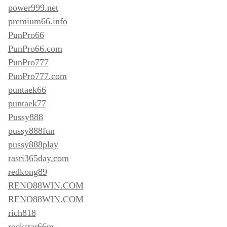
power999.net
premium66.info
PunPro66
PunPro66.com
PunPro777
PunPro777.com
puntaek66
puntaek77
Pussy888
pussy888fun
pussy888play
rasri365day.com
redkong89
RENO88WIN.COM
RENO88WIN.COM
rich818
rockstar66m