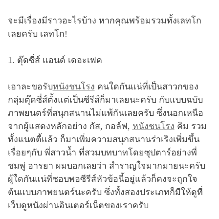
จะมีเรื่องมีราวอะไรบ้าง หากคุณพร้อมรวมทั้งเลทโก
เลยครับ เลทโก!
1. ตุ๊ดซี่ส์ แอนด์ เดอะเฟค
เอาละขอรับ
หนังชนโรง
คนใดกันแน่ที่เป็นสาวกของ
กลุ่มตุ๊ดซี่ส์ตั้งแต่เป็นซีรีส์ก็มาเลยนะครับ กับแบบฉบับ
ภาพยนตร์ที่สนุกสนานไม่แพ้กันเลยครับ ซึ่งนอกเหนือ
จากผู้แสดงหลักอย่าง กัส, กอล์ฟ,
หนังชนโรง
คิม รวม
ทั้งแนตตี้แล้ว ก็มาเพิ่มความสนุกสนานร่าเริงเพิ่มขึ้น
เรื่อยๆกับ พี่สาวน้ำ ที่สวมบทบาทโดยซุปตาร์อย่างพี่
ชมพู่ อารยา ผมบอกเลยว่า สำราญใจมากมายนะครับ
ผู้ใดกันแน่ที่ชอบพอซีรีส์หัวข้อนี้อยู่แล้วก็คงจะถูกใจ
ต้นแบบภาพยนตร์นะครับ ซึ่งทั้งสองประเภทก็มีให้ดูที่
เว็บดูหนังผ่านอินเตอร์เน็ตของเราครับ