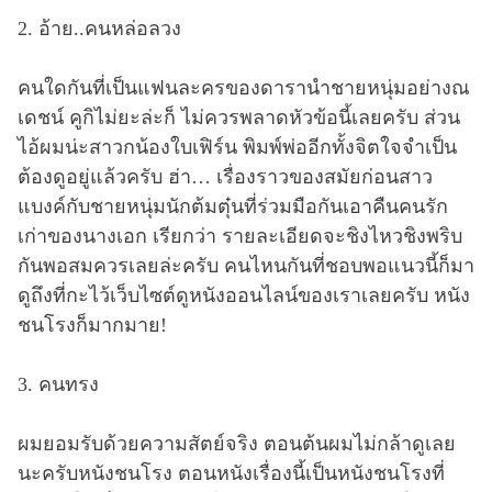
2. อ้าย..คนหล่อลวง
คนใดกันที่เป็นแฟนละครของดารานำชายหนุ่มอย่างณ
เดชน์ คูกิไม่ยะล่ะก็ ไม่ควรพลาดหัวข้อนี้เลยครับ ส่วน
ไอ้ผมน่ะสาวกน้องใบเฟิร์น พิมพ์พ่ออีกทั้งจิตใจจำเป็น
ต้องดูอยู่แล้วครับ ฮ่า… เรื่องราวของสมัยก่อนสาว
แบงค์กับชายหนุ่มนักต้มตุ๋นที่ร่วมมือกันเอาคืนคนรัก
เก่าของนางเอก เรียกว่า รายละเอียดจะชิงไหวชิงพริบ
กันพอสมควรเลยล่ะครับ คนไหนกันที่ชอบพอแนวนี้ก็มา
ดูถึงที่กะไว้เว็บไซต์ดูหนังออนไลน์ของเราเลยครับ หนัง
ชนโรงก็มากมาย!
3. คนทรง
ผมยอมรับด้วยความสัตย์จริง ตอนต้นผมไม่กล้าดูเลย
นะครับหนังชนโรง ตอนหนังเรื่องนี้เป็นหนังชนโรงที่