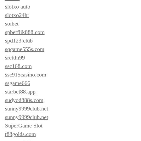
slotxo auto
slotxo24hr
soibet
spbetflik888.com
spd123.club
sqgame555s.com
sretthi99
ssc168.com
ssc915casino.com
ssgame666
starbet88.app
sudyod888s.com
sunny9999club.net
sunny9999club.net
SuperGame Slot
t88golds.com