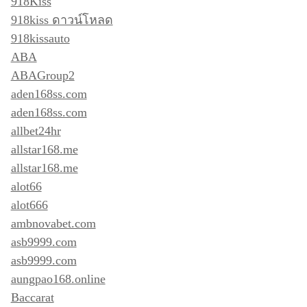
918Kiss
918kiss ดาวน์โหลด
918kissauto
ABA
ABAGroup2
aden168ss.com
aden168ss.com
allbet24hr
allstar168.me
allstar168.me
alot66
alot666
ambnovabet.com
asb9999.com
asb9999.com
aungpao168.online
Baccarat