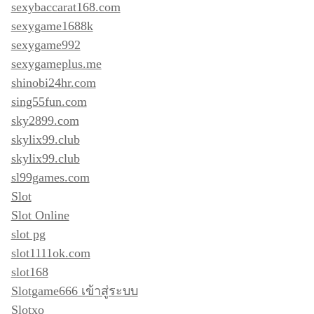
sexybaccarat168.com
sexygame1688k
sexygame992
sexygameplus.me
shinobi24hr.com
sing55fun.com
sky2899.com
skylix99.club
skylix99.club
sl99games.com
Slot
Slot Online
slot pg
slot1111ok.com
slot168
Slotgame666 เข้าสู่ระบบ
Slotxo