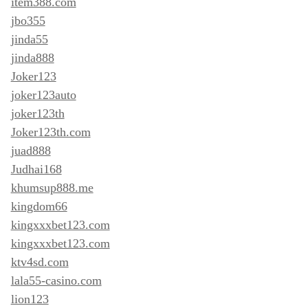
item388.com
jbo355
jinda55
jinda888
Joker123
joker123auto
joker123th
Joker123th.com
juad888
Judhai168
khumsup888.me
kingdom66
kingxxxbet123.com
kingxxxbet123.com
ktv4sd.com
lala55-casino.com
lion123