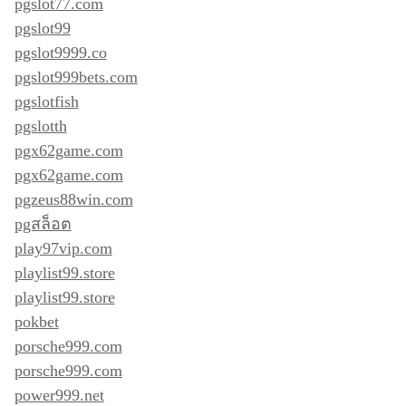
pgslot77.com
pgslot99
pgslot9999.co
pgslot999bets.com
pgslotfish
pgslotth
pgx62game.com
pgx62game.com
pgzeus88win.com
pgสล็อต
play97vip.com
playlist99.store
playlist99.store
pokbet
porsche999.com
porsche999.com
power999.net