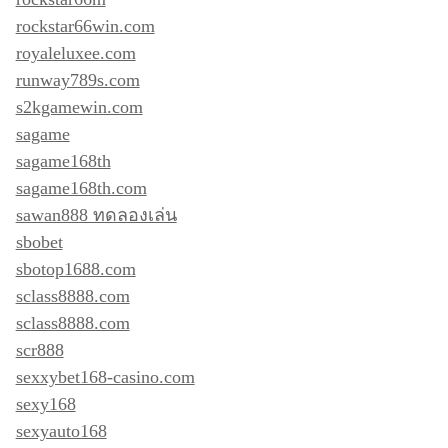
rockstar66win.com
royaleluxee.com
runway789s.com
s2kgamewin.com
sagame
sagame168th
sagame168th.com
sawan888 ทดลองเล่น
sbobet
sbotop1688.com
sclass8888.com
sclass8888.com
scr888
sexxybet168-casino.com
sexy168
sexyauto168