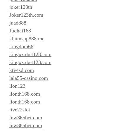
joker123th
Joker123th.com
juad888
Judhai168
khumsup888.me
kingdom66
kingxxxbet123.com
kingxxxbet123.com
ktv4sd.com
lala55-casino.com
lion123
lionth168.com
lionth168.com
live22slot
lnw365bet.com
lnw365bet.com