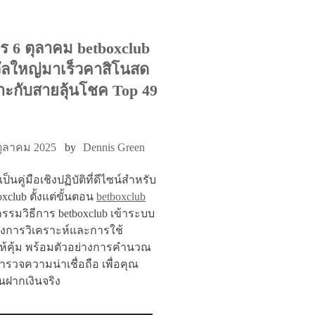
คร 6 ตุลาคม betboxclub
วัลใหญ่มาเร็วคาสิโนสด
ะกับสายลุ้นโชค Top 49
ตุลาคม 2025
by
Dennis Green
เป็นคู่มือเชิงปฏิบัติที่ดีไซน์สำหรับ
oxclub ตั้งแต่ขั้นตอน
betboxclub
รรมวิธีการ betboxclub เข้าระบบ
ั่งการวิเคราะห์และการใช้
 ให้คุ้ม พร้อมตัวอย่างการคำนวณ
สำรวจความน่าเชื่อถือ เพื่อคุณ
นฝากเงินจริง