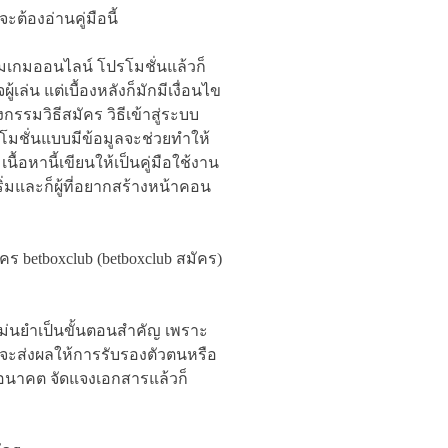
ต้องอ่านคู่มือนี้
กมออนไลน์ โปรโมชั่นแล้วก็
จผู้เล่น แต่เบื้องหลังก็มักมีเงื่อนไข
องกรรมวิธีสมัคร วิธีเข้าสู่ระบบ
ชั่นแบบมีข้อมูลจะช่วยทำให้
เนื้อหานี้เขียนให้เป็นคู่มือใช้งาน
ริ่มและก็ผู้ที่อยากสร้างหน้าคอน
คร betboxclub (betboxclub สมัคร)
ม่นยำเป็นขั้นตอนสำคัญ เพราะ
จจะส่งผลให้การรับรองตัวตนหรือ
อนาคต จัดแจงเอกสารแล้วก็
ม