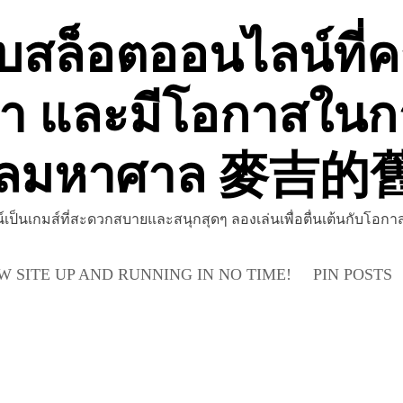
ับสล็อตออนไลน์ที่
รา และมีโอกาสในกา
วัลมหาศาล 麥吉
ไลน์เป็นเกมส์ที่สะดวกสบายและสนุกสุดๆ ลองเล่นเพื่อตื่นเต้นก
W SITE UP AND RUNNING IN NO TIME!
PIN POSTS