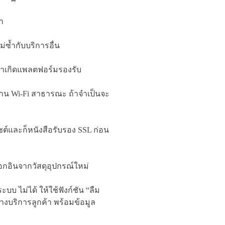
ำ
ม่ซ้ำกับบริการอื่น
ถ้าเกิดแพลตฟอร์มรองรับ
าน Wi-Fi สาธารณะ ถ้าจำเป็นจะ
ต์และก็หนังสือรับรอง SSL ก่อน
็อกอินจากวัสดุอุปกรณ์ใหม่
ระบบ ไม่ได้ ให้ใช้ฟังก์ชัน “ลืม
้างบริการลูกค้า พร้อมข้อมูล