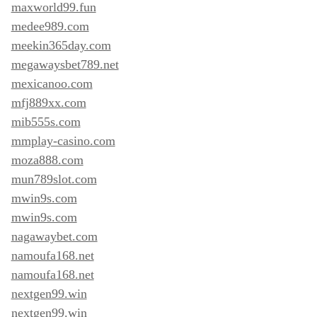
maxworld99.fun
medee989.com
meekin365day.com
megawaysbet789.net
mexicanoo.com
mfj889xx.com
mib555s.com
mmplay-casino.com
moza888.com
mun789slot.com
mwin9s.com
mwin9s.com
nagawaybet.com
namoufa168.net
namoufa168.net
nextgen99.win
nextgen99.win