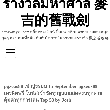
รางวัลมหาศาล 麥
吉的舊戰劍
https://heyxu.com สล็อตออนไลน์เป็นเกมส์ที่สะดวกสบายและสนุก
สุดๆ ลองเล่นเพื่อตื่นเต้นกับโอกาสในการชนะรางวัล 楓之谷攻略
pgzeus88 เข้าสู่ระบบ 15 September pgzeus88
เครดิตฟรี โบนัสเข้าชัดทุกยูสเกมสดครบทุกค่าย
คุ้มค่าทุกการเล่น Top 53 by Josh