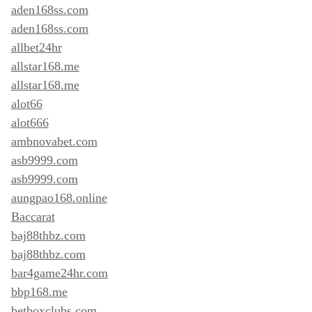
aden168ss.com
aden168ss.com
allbet24hr
allstar168.me
allstar168.me
alot66
alot666
ambnovabet.com
asb9999.com
asb9999.com
aungpao168.online
Baccarat
baj88thbz.com
baj88thbz.com
bar4game24hr.com
bbp168.me
betboxclubs.com