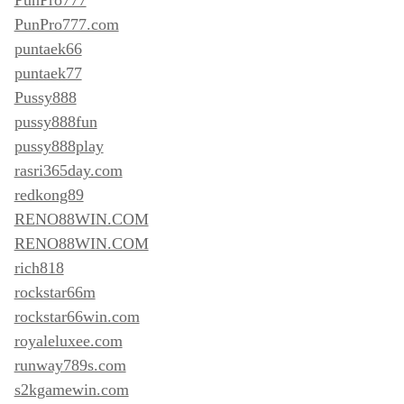
PunPro777.com
puntaek66
puntaek77
Pussy888
pussy888fun
pussy888play
rasri365day.com
redkong89
RENO88WIN.COM
RENO88WIN.COM
rich818
rockstar66m
rockstar66win.com
royaleluxee.com
runway789s.com
s2kgamewin.com