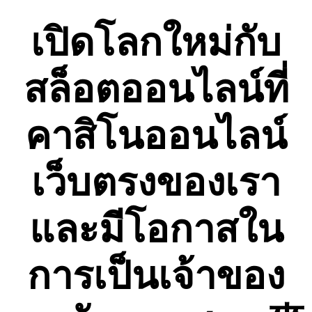
Skip
to
เปิดโลกใหม่กับ
content
สล็อตออนไลน์ที่
คาสิโนออนไลน์
เว็บตรงของเรา
และมีโอกาสใน
การเป็นเจ้าของ