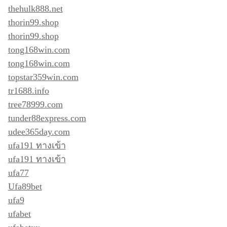
thehulk888.net
thorin99.shop
thorin99.shop
tong168win.com
tong168win.com
topstar359win.com
tr1688.info
tree78999.com
tunder88express.com
udee365day.com
ufa191 ทางเข้า
ufa191 ทางเข้า
ufa77
Ufa89bet
ufa9
ufabet