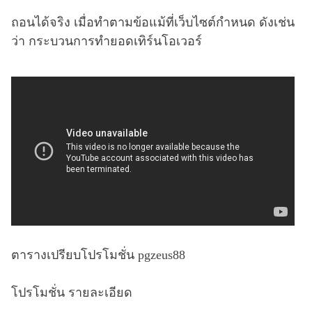
ถอนได้จริง เมื่อทำตามข้อแม้ที่เว็บไซต์กำหนด ดังเช่น
ว่า กระบวนการทำยอดเทิร์นโอเวอร์
ตารางเปรียบโปรโมชั่น pgzeus88
โปรโมชั่น รายละเอียด