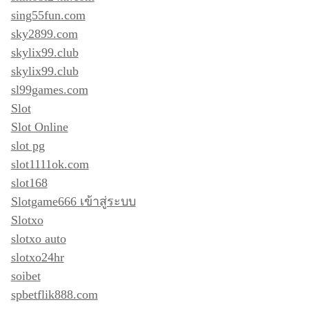
sing55fun.com
sky2899.com
skylix99.club
skylix99.club
sl99games.com
Slot
Slot Online
slot pg
slot1111ok.com
slot168
Slotgame666 เข้าสู่ระบบ
Slotxo
slotxo auto
slotxo24hr
soibet
spbetflik888.com