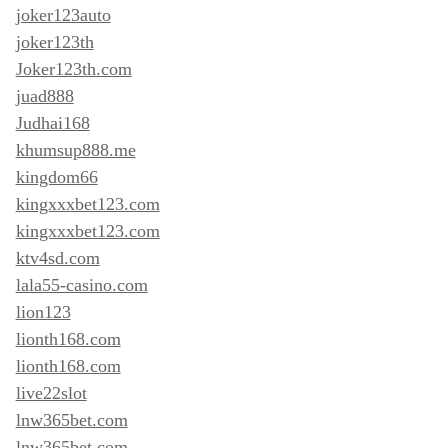
joker123auto
joker123th
Joker123th.com
juad888
Judhai168
khumsup888.me
kingdom66
kingxxxbet123.com
kingxxxbet123.com
ktv4sd.com
lala55-casino.com
lion123
lionth168.com
lionth168.com
live22slot
lnw365bet.com
lnw365bet.com