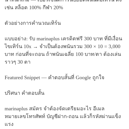
เช่น สล็อต 100% กีฬา 20%
ตัวอย่างการคำนวณเทิร์น
แบบอย่าง: รับ marinaplus เครดิตฟรี 300 บาท ที่มีเงื่อน
ไขเทิร์น 10x → จำเป็นต้องพนันรวม 300 × 10 = 3,000
บาท ก่อนที่จะถอน ถ้าพนันเฉลี่ย 100 บาท/ตา ต้องเล่น
ราวๆ 30 ตา
Featured Snippet — คำตอบสั้นที่ Google ถูกใจ
ปริศนา คำตอบสั้น
marinaplus สมัคร จำต้องจัดเตรียมอะไร อีเมล
หมายเลขโทรศัพท์ บัญชีฝาก-ถอน แล้วก็รหัสผ่านแข็ง
แรง