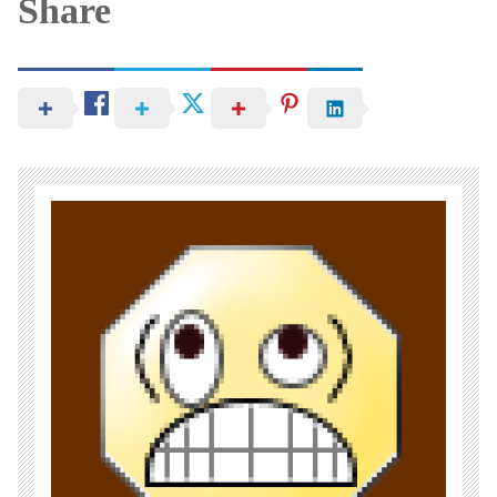
Share