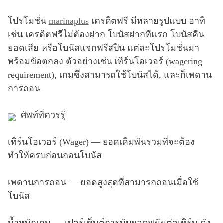
โปรโมชั่น
marinaplus
เครดิตฟรี มีหลายรูปแบบ อาทิ
เช่น เครดิตฟรีไม่ต้องฝาก โบนัสฝากทีแรก โบนัสคืน
ยอดเสีย หรือโบนัสแจกฟรีสปิน แต่ละโปรโมชั่นมา
พร้อมข้อตกลง ตัวอย่างเช่น เทิร์นโอเวอร์ (wagering
requirement), เกมซึ่งสามารถใช้โบนัสได้, และก็เพดาน
การถอน
ศัพท์ที่ควรรู้
เทิร์นโอเวอร์ (Wager) — ยอดเดิมพันรวมที่จะต้อง
ทำให้ครบก่อนถอนโบนัส
เพดานการถอน — ยอดสูงสุดที่สามารถถอนเมื่อใช้
โบนัส
น้ำหนักเกม — เปอร์เซ็นต์การนับยอดพนันต่อเทิร์น ดัง