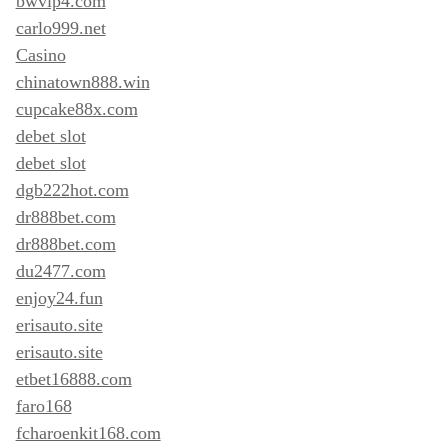
bwvip4.com
carlo999.net
Casino
chinatown888.win
cupcake88x.com
debet slot
debet slot
dgb222hot.com
dr888bet.com
dr888bet.com
du2477.com
enjoy24.fun
erisauto.site
erisauto.site
etbet16888.com
faro168
fcharoenkit168.com