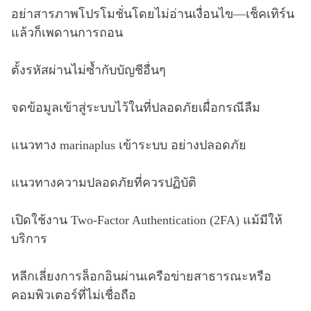
อย่าสารภาพโปรโมชั่นโดยไม่อ่านเงื่อนไข—เช็คเทิร์น
แล้วก็เพดานการถอน
ตั้งรหัสผ่านไม่ซ้ำกับบัญชีอื่นๆ
จดข้อมูลเข้าสู่ระบบไว้ในที่ปลอดภัยเผื่อกรณีลืม
แนวทาง marinaplus เข้าระบบ อย่างปลอดภัย
แนวทางความปลอดภัยที่ควรปฏิบัติ
เปิดใช้งาน Two-Factor Authentication (2FA) แม้มีให้
บริการ
หลีกเลี่ยงการล็อกอินผ่านเครือข่ายสาธารณะหรือ
คอมพิวเตอร์ที่ไม่เชื่อถือ