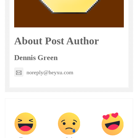
About Post Author
Dennis Green
noreply@heyxu.com