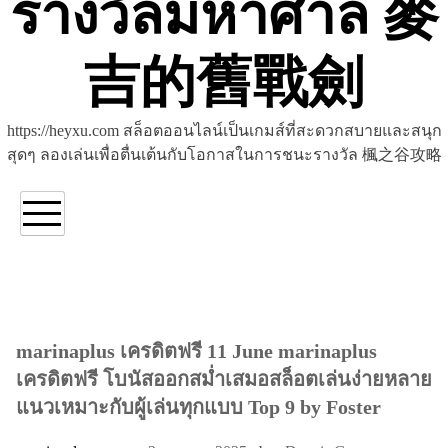
รางวัลมหาศาล 麥
吉的舊戰劍
https://heyxu.com สล็อตออนไลน์เป็นเกมส์ที่สะดวกสบายและสนุก
สุดๆ ลองเล่นเพื่อตื่นเต้นกับโอกาสในการชนะรางวัล 楓之谷攻略
marinaplus เครดิตฟรี 11 June marinaplus
เครดิตฟรี โบนัสออกสม่ำเสมอสล็อตเล่นง่ายหลาย
แนวเหมาะกับผู้เล่นทุกแบบ Top 9 by Foster