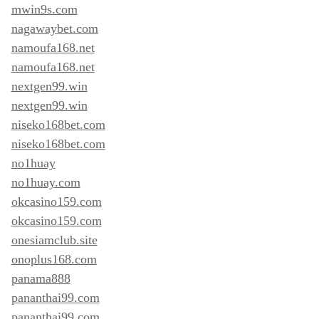
mwin9s.com
nagawaybet.com
namoufa168.net
namoufa168.net
nextgen99.win
nextgen99.win
niseko168bet.com
niseko168bet.com
no1huay
no1huay.com
okcasino159.com
okcasino159.com
onesiamclub.site
onoplus168.com
panama888
pananthai99.com
pananthai99.com