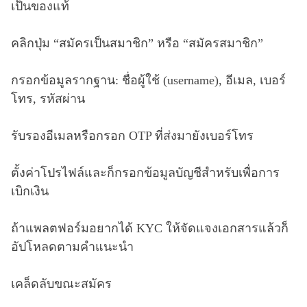
เป็นของแท้
คลิกปุ่ม “สมัครเป็นสมาชิก” หรือ “สมัครสมาชิก”
กรอกข้อมูลรากฐาน: ชื่อผู้ใช้ (username), อีเมล, เบอร์
โทร, รหัสผ่าน
รับรองอีเมลหรือกรอก OTP ที่ส่งมายังเบอร์โทร
ตั้งค่าโปรไฟล์และก็กรอกข้อมูลบัญชีสำหรับเพื่อการ
เบิกเงิน
ถ้าแพลตฟอร์มอยากได้ KYC ให้จัดแจงเอกสารแล้วก็
อัปโหลดตามคำแนะนำ
เคล็ดลับขณะสมัคร