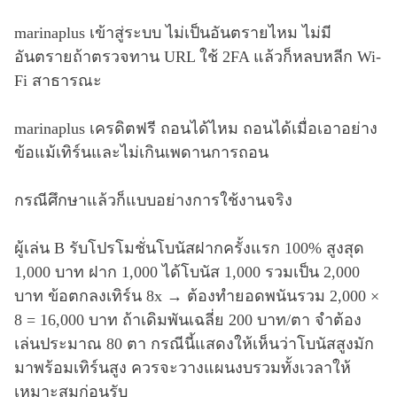
marinaplus เข้าสู่ระบบ ไม่เป็นอันตรายไหม ไม่มี
อันตรายถ้าตรวจทาน URL ใช้ 2FA แล้วก็หลบหลีก Wi-
Fi สาธารณะ
marinaplus เครดิตฟรี ถอนได้ไหม ถอนได้เมื่อเอาอย่าง
ข้อแม้เทิร์นและไม่เกินเพดานการถอน
กรณีศึกษาแล้วก็แบบอย่างการใช้งานจริง
ผู้เล่น B รับโปรโมชั่นโบนัสฝากครั้งแรก 100% สูงสุด
1,000 บาท ฝาก 1,000 ได้โบนัส 1,000 รวมเป็น 2,000
บาท ข้อตกลงเทิร์น 8x → ต้องทำยอดพนันรวม 2,000 ×
8 = 16,000 บาท ถ้าเดิมพันเฉลี่ย 200 บาท/ตา จำต้อง
เล่นประมาณ 80 ตา กรณีนี้แสดงให้เห็นว่าโบนัสสูงมัก
มาพร้อมเทิร์นสูง ควรจะวางแผนงบรวมทั้งเวลาให้
เหมาะสมก่อนรับ