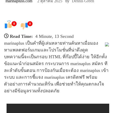
marinapluss.com
2 ตุลาคม 2025
by
Dennis Green
0
0
Read Time:
4 Minute, 13 Second
marinaplus เป็นคำที่ผู้เล่นหลายท่านค้นหาเมื่อมอง
หาแพลตฟอร์มเกมและโปรโมชั่นที่น่าดึงดูด
บทความนี้จะเป็นกรอบ HTML ที่ก๊อปปี้ได้ง่าย ให้อีกทั้ง
ข้อแนะนำก่อนสมัคร กระบวนการ marinaplus สมัคร ที
ละลำดับขั้นตอน การป้องกันเมื่อจะต้อง marinaplus เข้า
ระบบ และการชี้แจง marinaplus เครดิตฟรี พร้อม
ตัวอย่างการคำนวณเทิร์น เพื่อช่วยทำให้คุณตกลงใจ
อย่างมีข้อมูลรวมทั้งปลอดภัย