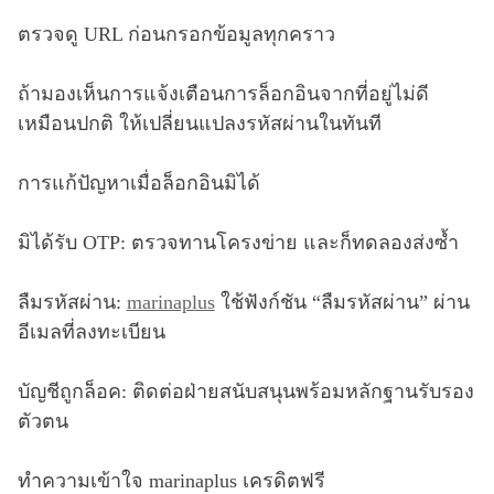
ตรวจดู URL ก่อนกรอกข้อมูลทุกคราว
ถ้ามองเห็นการแจ้งเตือนการล็อกอินจากที่อยู่ไม่ดี
เหมือนปกติ ให้เปลี่ยนแปลงรหัสผ่านในทันที
การแก้ปัญหาเมื่อล็อกอินมิได้
มิได้รับ OTP: ตรวจทานโครงข่าย และก็ทดลองส่งซ้ำ
ลืมรหัสผ่าน:
marinaplus
ใช้ฟังก์ชัน “ลืมรหัสผ่าน” ผ่าน
อีเมลที่ลงทะเบียน
บัญชีถูกล็อค: ติดต่อฝ่ายสนับสนุนพร้อมหลักฐานรับรอง
ตัวตน
ทำความเข้าใจ marinaplus เครดิตฟรี