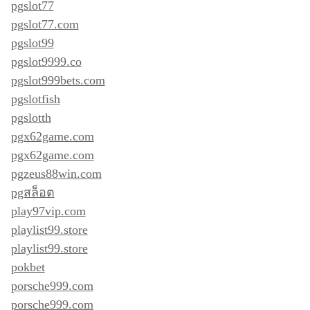
pgslot77
pgslot77.com
pgslot99
pgslot9999.co
pgslot999bets.com
pgslotfish
pgslotth
pgx62game.com
pgx62game.com
pgzeus88win.com
pgสล็อต
play97vip.com
playlist99.store
playlist99.store
pokbet
porsche999.com
porsche999.com