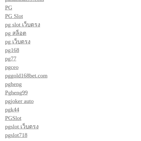
PG
PG Slot
pg slot เว็บตรง
pg สล็อต
pg เว็บตรง
pg168
pg77
pgceo
pggold168bet.com
pgheng
Pgheng99
pgjoker auto
pgk44
PGSlot
pgslot เว็บตรง
pgslot718