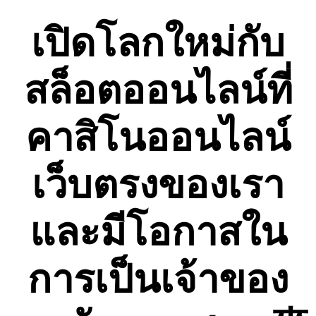
Skip
to
เปิดโลกใหม่กับ
content
สล็อตออนไลน์ที่
คาสิโนออนไลน์
เว็บตรงของเรา
และมีโอกาสใน
การเป็นเจ้าของ