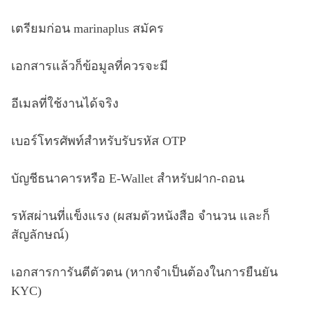
เตรียมก่อน marinaplus สมัคร
เอกสารแล้วก็ข้อมูลที่ควรจะมี
อีเมลที่ใช้งานได้จริง
เบอร์โทรศัพท์สำหรับรับรหัส OTP
บัญชีธนาคารหรือ E-Wallet สำหรับฝาก-ถอน
รหัสผ่านที่แข็งแรง (ผสมตัวหนังสือ จำนวน และก็
สัญลักษณ์)
เอกสารการันตีตัวตน (หากจำเป็นต้องในการยืนยัน
KYC)