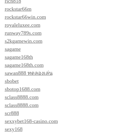
rich818
rockstar66m
rockstar66win.com
royaleluxee.com
runway789s.com
s2kgamewin.com
sagame
sagame168th
sagame168th.com
sawan888 ทดลองเล่น
sbobet
sbotop1688.com
sclass8888.com
sclass8888.com
scr888
sexxybet168-casino.com
sexy168