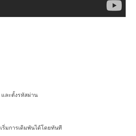
 และตั้งรหัสผ่าน
อเริ่มการเดิมพันได้โดยทันที