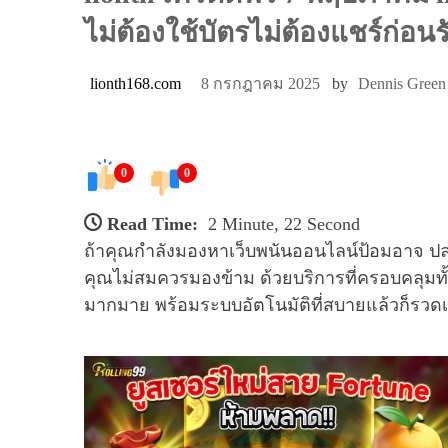
ไม่ต้องใช้บัตรไม่ต้องแชร์ก่อน
lionth168.com
8 กรกฎาคม 2025
by
Dennis Green
0
0
Read Time:
2 Minute, 22 Second
ถ้าคุณกำลังมองหาเว็บพนันออนไลน์ป้อมอาจ ปล
คุณไม่สมควรมองข้าม ด้วยบริการที่ครอบคลุมทั
มากมาย พร้อมระบบอัตโนมัติที่สบายแล้วก็รวด