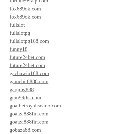
fortune99vip.com
fox689ok.com
fox689ok.com
fullslot
fullslotpg
fullslotpg168.com
funny18
future24bet.com
future24bet.com
gachawin168.com
gamehit8888.com
gaojing888
gem99ths.com
goatbetroyalcasino.com
goatza888fin.com
goatza888fin.com
gobaza88.com