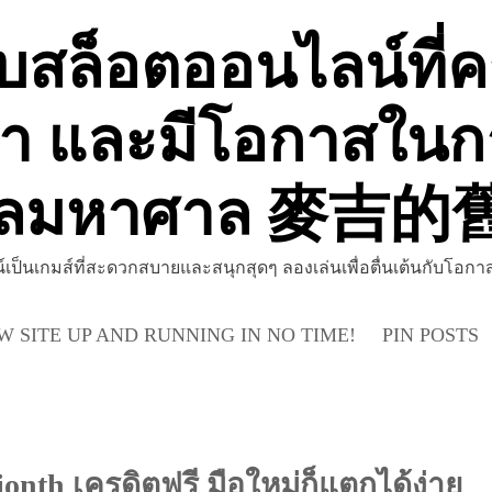
ับสล็อตออนไลน์ที่
รา และมีโอกาสในกา
วัลมหาศาล 麥吉
ไลน์เป็นเกมส์ที่สะดวกสบายและสนุกสุดๆ ลองเล่นเพื่อตื่นเต้นก
W SITE UP AND RUNNING IN NO TIME!
PIN POSTS
onth เครดิตฟรี มือใหม่ก็แตกได้ง่าย