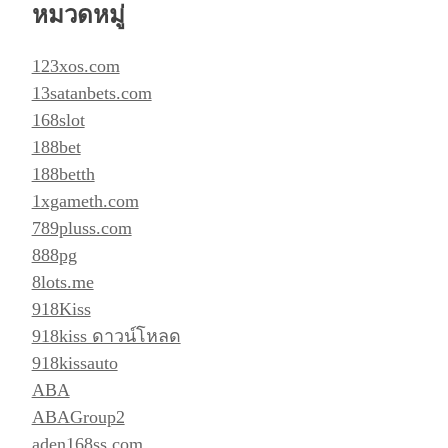
หมวดหมู่
123xos.com
13satanbets.com
168slot
188bet
188betth
1xgameth.com
789pluss.com
888pg
8lots.me
918Kiss
918kiss ดาวน์โหลด
918kissauto
ABA
ABAGroup2
aden168ss.com