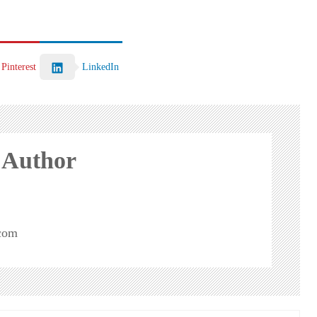
Pinterest
LinkedIn
 Author
com