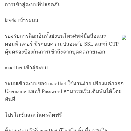
การเข้าสู่ระบบที่ปลอดภัย
ktv4s เข้าระบบ
รองรับการล็อกอินทั้งยังบนโทรศัพท์มือถือและ
คอมพิวเตอร์ มีระบบความปลอดภัย SSL และก็ OTP
คุ้มครองป้องกันการเข้าถึงจากบุคคลภายนอก
mac1bet เข้าสู่ระบบ
ระบบเข้าระบบของ mac1bet ใช้งานง่าย เพียงแต่กรอก
Username และก็ Password สามารถเริ่มเดิมพันได้โดย
ทันที
โปรโมชั่นและก็เครดิตฟรี
ทั้ง ktv4s แล้วก็ mac1bet มีโปรโมชั่นที่น่าสนใจ