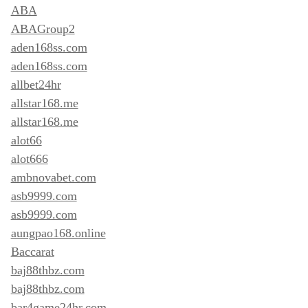
ABA
ABAGroup2
aden168ss.com
aden168ss.com
allbet24hr
allstar168.me
allstar168.me
alot66
alot666
ambnovabet.com
asb9999.com
asb9999.com
aungpao168.online
Baccarat
baj88thbz.com
baj88thbz.com
bar4game24hr.com