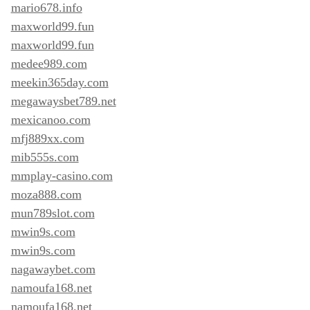
mario678.info
maxworld99.fun
maxworld99.fun
medee989.com
meekin365day.com
megawaysbet789.net
mexicanoo.com
mfj889xx.com
mib555s.com
mmplay-casino.com
moza888.com
mun789slot.com
mwin9s.com
mwin9s.com
nagawaybet.com
namoufa168.net
namoufa168.net