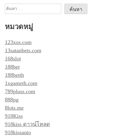
เ
ค้นหา
รื่
สำหรับ:
อ
หมวดหมู่
ง
123xos.com
13satanbets.com
168slot
188bet
188betth
1xgameth.com
789pluss.com
888pg
8lots.me
918Kiss
918kiss ดาวน์โหลด
918kissauto