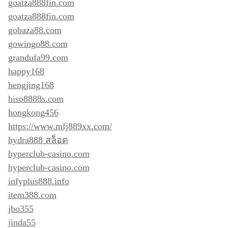
goatza888fin.com
goatza888fin.com
gobaza88.com
gowingo88.com
grandufa99.com
happy168
hengjing168
hiso8888s.com
hongkong456
https://www.mfj889xx.com/
hydra888 สล็อต
hyperclub-casino.com
hyperclub-casino.com
infyplus888.info
item388.com
jbo355
jinda55