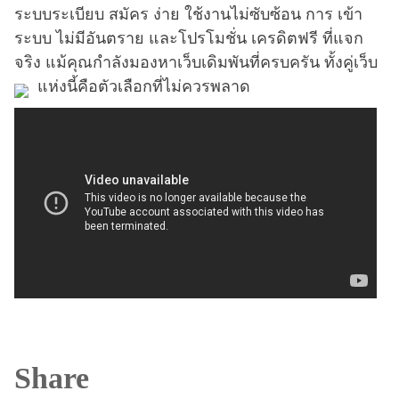
ระบบระเบียบ สมัคร ง่าย ใช้งานไม่ซับซ้อน การ เข้า
ระบบ ไม่มีอันตราย และโปรโมชั่น เครดิตฟรี ที่แจก
จริง แม้คุณกำลังมองหาเว็บเดิมพันที่ครบครัน ทั้งคู่เว็บ
แห่งนี้คือตัวเลือกที่ไม่ควรพลาด
Share