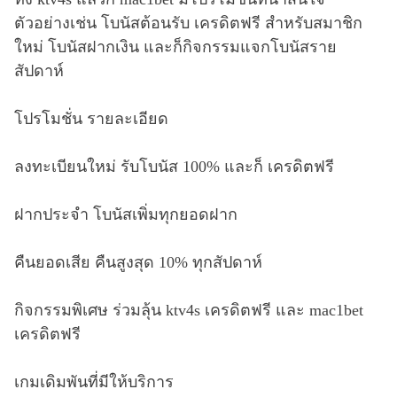
ตัวอย่างเช่น โบนัสต้อนรับ เครดิตฟรี สำหรับสมาชิก
ใหม่ โบนัสฝากเงิน และก็กิจกรรมแจกโบนัสราย
สัปดาห์
โปรโมชั่น รายละเอียด
ลงทะเบียนใหม่ รับโบนัส 100% และก็ เครดิตฟรี
ฝากประจำ โบนัสเพิ่มทุกยอดฝาก
คืนยอดเสีย คืนสูงสุด 10% ทุกสัปดาห์
กิจกรรมพิเศษ ร่วมลุ้น ktv4s เครดิตฟรี และ mac1bet
เครดิตฟรี
เกมเดิมพันที่มีให้บริการ