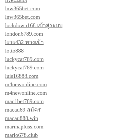
live22slot
lnw365bet.com
lnw365bet.com
lockdown168 เข้าสู่ระบบ
london6789.com
lotto432 ทางเข้า
lotto888
luckycat789.com
luckycat789.com
luis16888.com
m4newonline.com
m4newonline.com
mac1bet789.com
macau69 สมัคร
macau888.win
marinapluss.com
mario678.club