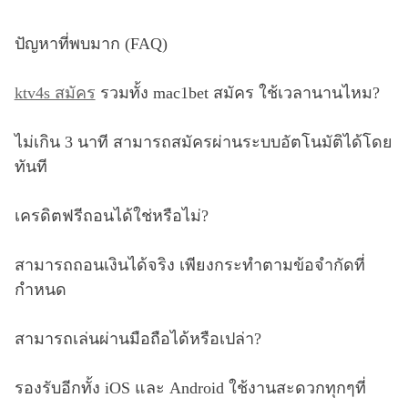
ปัญหาที่พบมาก (FAQ)
ktv4s สมัคร
รวมทั้ง mac1bet สมัคร ใช้เวลานานไหม?
ไม่เกิน 3 นาที สามารถสมัครผ่านระบบอัตโนมัติได้โดย
ทันที
เครดิตฟรีถอนได้ใช่หรือไม่?
สามารถถอนเงินได้จริง เพียงกระทำตามข้อจำกัดที่
กำหนด
สามารถเล่นผ่านมือถือได้หรือเปล่า?
รองรับอีกทั้ง iOS และ Android ใช้งานสะดวกทุกๆที่