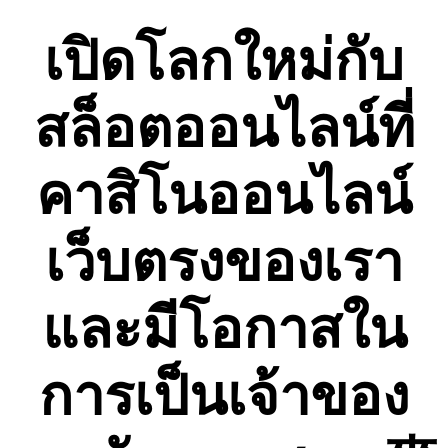
Skip
to
เปิดโลกใหม่กับ
content
สล็อตออนไลน์ที่
คาสิโนออนไลน์
เว็บตรงของเรา
และมีโอกาสใน
การเป็นเจ้าของ