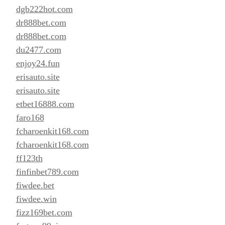
dgb222hot.com
dr888bet.com
dr888bet.com
du2477.com
enjoy24.fun
erisauto.site
erisauto.site
etbet16888.com
faro168
fcharoenkit168.com
fcharoenkit168.com
ff123th
finfinbet789.com
fiwdee.bet
fiwdee.win
fizz169bet.com