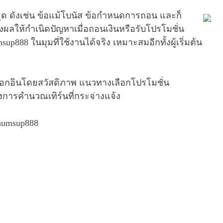
ุด ดังเช่น ข้อแม้โบนัส ข้อกำหนดการถอน และก็
ลให้กำเนิดปัญหาเมื่อถอนเงินหรือรับโปรโมชั่น
up888 ในมุมที่ใช้งานได้จริง เหมาะสมอีกทั้งผู้เริ่มต้น
งล็อกอินโดยสวัสดิภาพ แนวทางเลือกโปรโมชั่น
่างการคำนวณเทิร์นที่กระจ่างแจ้ง
Khumsup888
ง