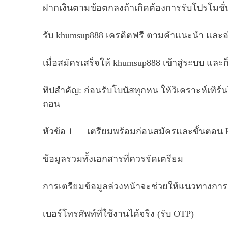
ฝากเงินตามข้อตกลงถ้าเกิดต้องการรับโปรโมชั่
รับ khumsup888 เครดิตฟรี ตามคำแนะนำ และอ่า
เมื่อสมัครเสร็จให้ khumsup888 เข้าสู่ระบบ และก
ทิปสำคัญ: ก่อนรับโบนัสทุกหน ให้วิเคราะห์เทิร์น
ถอน
หัวข้อ 1 — เตรียมพร้อมก่อนสมัครและขั้นตอน
ข้อมูลรวมทั้งเอกสารที่ควรจัดเตรียม
การเตรียมข้อมูลล่วงหน้าจะช่วยให้แนวทางการส
เบอร์โทรศัพท์ที่ใช้งานได้จริง (รับ OTP)