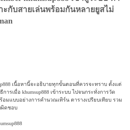
มาะกับสายเล่นพร้อมกันหลายยูสไม่
rman
p888 เนื้อหานี้จะอธิบายทุกขั้นตอนที่ควรจะทราบ ตั้งแต่
ีการเมื่อ khumsup888 เข้าระบบ ไปจนกระทั่งการวัด
า พร้อมแบบอย่างการคำนวณเทิร์น ตารางเปรียบเทียบ รวม
ับผิดชอบ
Khumsup888