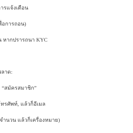
บการแจ้งเตือน
เพื่อการถอน)
ตน หากปรารถนา KYC
พลาด:
ก “สมัครสมาชิก”
รศัพท์, แล้วก็อีเมล
ก จำนวน แล้วก็เครื่องหมาย)