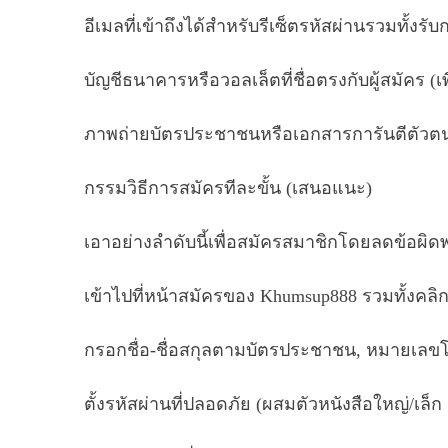
อีเมลที่เข้าถึงได้สำหรับรีเซ็ตรหัสผ่านรวมทั้งรั
บัญชีธนาคารหรือวอลเล็ตที่ชื่อตรงกับผู้สมัคร (
ภาพถ่ายบัตรประชาชนหรือเอกสารการันตีตัว
กรรมวิธีการสมัครทีละขั้น (เสนอแนะ)
เอาอย่างลำดับนี้เพื่อสมัครสมาชิกโดยลดข้อผิด
เข้าไปที่หน้าสมัครของ Khumsup888 รวมทั้งคลิ
กรอกชื่อ-ชื่อสกุลตามบัตรประชาชน, หมายเลขโท
ตั้งรหัสผ่านที่ปลอดภัย (ผสมตัวหนังสือใหญ่/เล็