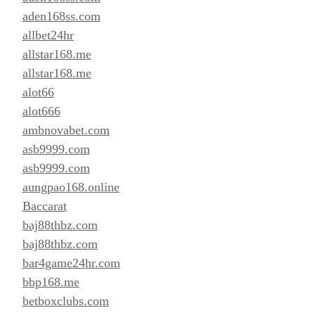
aden168ss.com
allbet24hr
allstar168.me
allstar168.me
alot66
alot666
ambnovabet.com
asb9999.com
asb9999.com
aungpao168.online
Baccarat
baj88thbz.com
baj88thbz.com
bar4game24hr.com
bbp168.me
betboxclubs.com