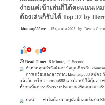
ง่ายแค่เข้าเล่นก็ได้คะแนนเห
ต้องเล่นก็รับได้ Top 37 by He
khumsup888.me
15 ตุลาคม 2025
by
Dennis Green
0
0
Read Time:
6 Minute, 41 Second
ถ้าหากคุณกำลังค้นหาข้อมูลเกี่ยวกับ khumsu
การเตรียมเอกสารก่อน khumsup888 สมัคร วิธ
แล้วก็การใช้ khumsup888 เครดิตฟรี ให้คุ้มค่
ทั้งกลเม็ดการบริหารงบประมาณเพื่อเล่นอย่างร
บทนำ — ทำไมต้องอ่านคู่มือนี้ก่อนเริ่มกับ 