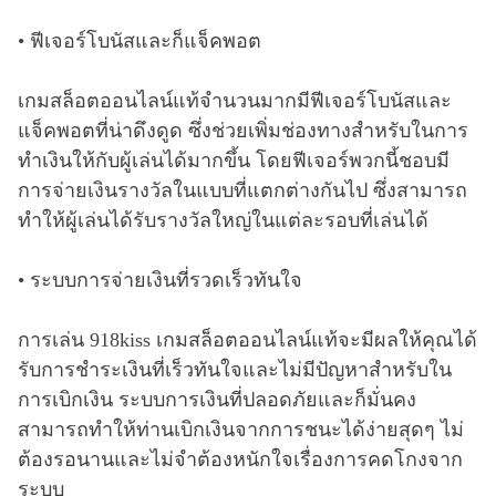
• ฟีเจอร์โบนัสและก็แจ็คพอต
เกมสล็อตออนไลน์แท้จำนวนมากมีฟีเจอร์โบนัสและ
แจ็คพอตที่น่าดึงดูด ซึ่งช่วยเพิ่มช่องทางสำหรับในการ
ทำเงินให้กับผู้เล่นได้มากขึ้น โดยฟีเจอร์พวกนี้ชอบมี
การจ่ายเงินรางวัลในแบบที่แตกต่างกันไป ซึ่งสามารถ
ทำให้ผู้เล่นได้รับรางวัลใหญ่ในแต่ละรอบที่เล่นได้
• ระบบการจ่ายเงินที่รวดเร็วทันใจ
การเล่น 918kiss เกมสล็อตออนไลน์แท้จะมีผลให้คุณได้
รับการชำระเงินที่เร็วทันใจและไม่มีปัญหาสำหรับใน
การเบิกเงิน ระบบการเงินที่ปลอดภัยและก็มั่นคง
สามารถทำให้ท่านเบิกเงินจากการชนะได้ง่ายสุดๆ ไม่
ต้องรอนานและไม่จำต้องหนักใจเรื่องการคดโกงจาก
ระบบ