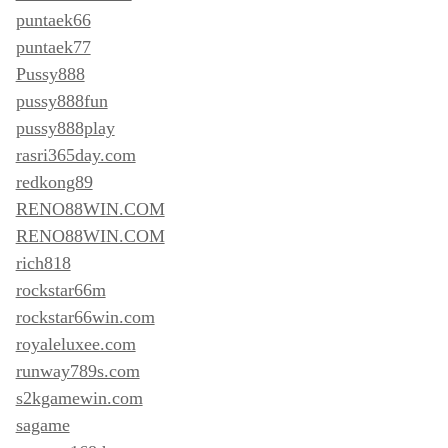
puntaek66
puntaek77
Pussy888
pussy888fun
pussy888play
rasri365day.com
redkong89
RENO88WIN.COM
RENO88WIN.COM
rich818
rockstar66m
rockstar66win.com
royaleluxee.com
runway789s.com
s2kgamewin.com
sagame