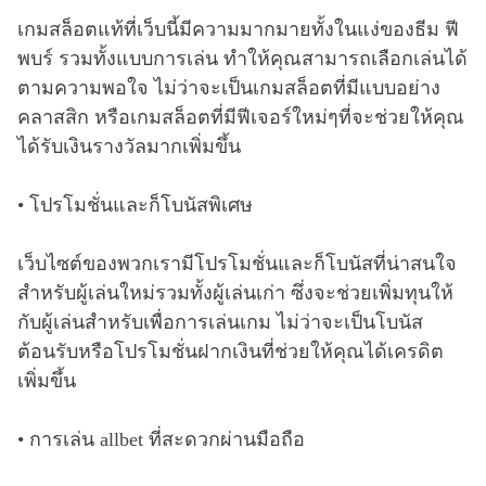
เกมสล็อตแท้ที่เว็บนี้มีความมากมายทั้งในแง่ของธีม ฟี
พบร์ รวมทั้งแบบการเล่น ทำให้คุณสามารถเลือกเล่นได้
ตามความพอใจ ไม่ว่าจะเป็นเกมสล็อตที่มีแบบอย่าง
คลาสสิก หรือเกมสล็อตที่มีฟีเจอร์ใหม่ๆที่จะช่วยให้คุณ
ได้รับเงินรางวัลมากเพิ่มขึ้น
• โปรโมชั่นและก็โบนัสพิเศษ
เว็บไซต์ของพวกเรามีโปรโมชั่นและก็โบนัสที่น่าสนใจ
สำหรับผู้เล่นใหม่รวมทั้งผู้เล่นเก่า ซึ่งจะช่วยเพิ่มทุนให้
กับผู้เล่นสำหรับเพื่อการเล่นเกม ไม่ว่าจะเป็นโบนัส
ต้อนรับหรือโปรโมชั่นฝากเงินที่ช่วยให้คุณได้เครดิต
เพิ่มขึ้น
• การเล่น allbet ที่สะดวกผ่านมือถือ