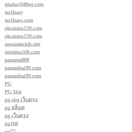
niseko168bet.com
no1huay
no1huay.com
okcasino159.com
okcasino159.com
onesiamclub.site
onoplus168.com
panama888
pananthai99.com
pananthai99.com
PG
PG Slot
pg slot เว็บตรง
pg สล็อต
pg เว็บตรง
pg168
pg77