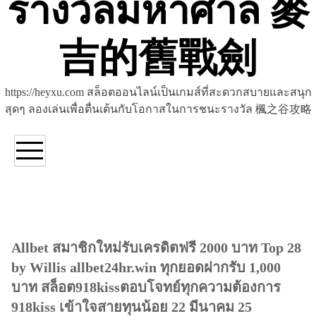
รางวัลมหาศาล 麥
吉的舊戰劍
https://heyxu.com สล็อตออนไลน์เป็นเกมส์ที่สะดวกสบายและสนุก
สุดๆ ลองเล่นเพื่อตื่นเต้นกับโอกาสในการชนะรางวัล 楓之谷攻略
Allbet สมาชิกใหม่รับเครดิตฟรี 2000 บาท Top 28
by Willis allbet24hr.win ทุกยอดฝากรับ 1,000
บาท สล็อต918kissตอบโจทย์ทุกความต้องการ
918kiss เข้าใจสายทุนน้อย 22 มีนาคม 25