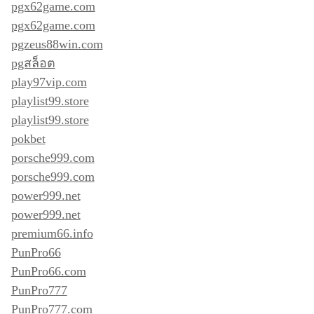
pgx62game.com
pgx62game.com
pgzeus88win.com
pgสล็อต
play97vip.com
playlist99.store
playlist99.store
pokbet
porsche999.com
porsche999.com
power999.net
power999.net
premium66.info
PunPro66
PunPro66.com
PunPro777
PunPro777.com