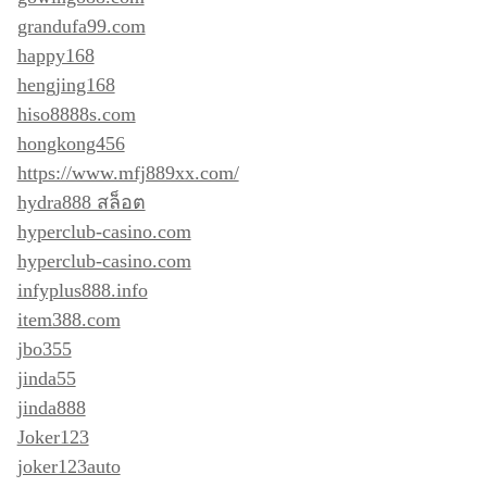
grandufa99.com
happy168
hengjing168
hiso8888s.com
hongkong456
https://www.mfj889xx.com/
hydra888 สล็อต
hyperclub-casino.com
hyperclub-casino.com
infyplus888.info
item388.com
jbo355
jinda55
jinda888
Joker123
joker123auto