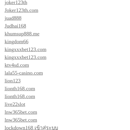
joker123th
Joker123th.com
juad888
Judhai168
khumsup888.me
kingdom66
kingxxxbet123.com
kingxxxbet123.com
ktv4sd.com
lala55-casino.com
lion123
lionth168.com
lionth168.com
live22slot
lnw365bet.com
lnw365bet.com
lockdown168 เข้าสู่ระบบ