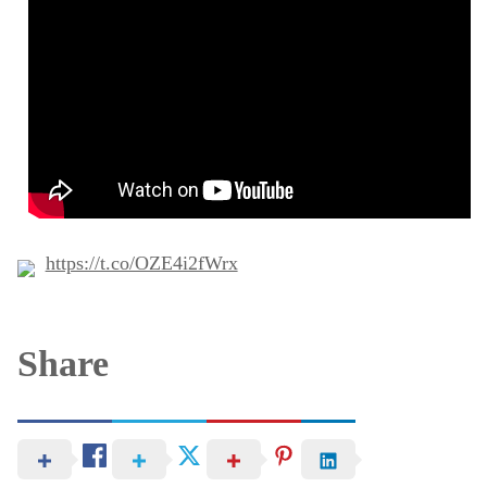
https://t.co/OZE4i2fWrx
Share