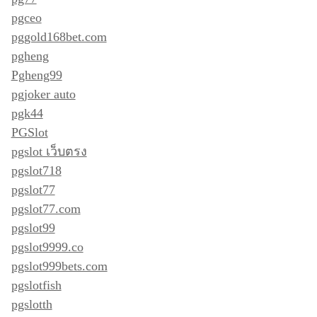
pgceo
pggold168bet.com
pgheng
Pgheng99
pgjoker auto
pgk44
PGSlot
pgslot เว็บตรง
pgslot718
pgslot77
pgslot77.com
pgslot99
pgslot9999.co
pgslot999bets.com
pgslotfish
pgslotth